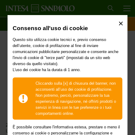
MEN
SCOPRI IL CONTO
ACCESSO CLIENTI
Consenso all'uso di cookie
29 novembre 2024 –
Questo sito utilizza cookie tecnici e, previo consenso
sciopero di FISAC-CGIL e
dell’utente, cookie di profilazione al fine di inviare
comunicazioni pubblicitarie personalizzate e consente anche
UILCA
l'invio di cookie di "terze parti" (impostati da un sito web
diverso da quello visitato).
L'uso dei cookie ha la durata di 1 anno.
Cliccando sulla [x] di chiusura del banner, non
acconsenti all’uso dei cookie di profilazione.
Non potremo, perciò, personalizzare la tua
esperienza di navigazione, né offrirti prodotti o
servizi in linea con le tue preferenze o i tuoi
comportamenti online.
29 novembre 2024 - sciopero sindacati FISAC-CGIL e
È possibile consultare l'informativa estesa, prestare o meno il
UILCA nonché CUB SALLCA per l’intero territorio
consenso ai cookie o personalizzarne la configurazione e