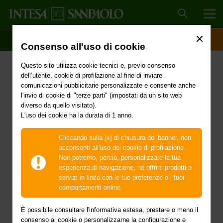
MEN
SCOPRI IL CONTO
ACCESSO CLIENTI
Consenso all'uso di cookie
Primi interventi urgenti di
Questo sito utilizza cookie tecnici e, previo consenso
protezione civile in
dell’utente, cookie di profilazione al fine di inviare
comunicazioni pubblicitarie personalizzate e consente anche
conseguenza degli
l'invio di cookie di "terze parti" (impostati da un sito web
diverso da quello visitato).
L'uso dei cookie ha la durata di 1 anno.
eccezionali eventi
meteorologici verificatisi,
Cliccando sulla [x] di chiusura del banner, non
acconsenti all’uso dei cookie di profilazione.
a partire dal giorno 17
Non potremo, perciò, personalizzare la tua
esperienza di navigazione, né offrirti prodotti o
settembre 2024, nel
servizi in linea con le tue preferenze o i tuoi
comportamenti online.
territorio delle province
È possibile consultare l'informativa estesa, prestare o meno il
consenso ai cookie o personalizzarne la configurazione e