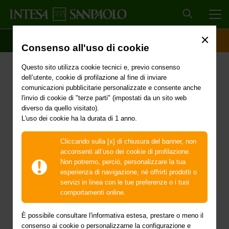
MEN
SCOPRI IL CONTO
ACCESSO CLIENTI
Consenso all'uso di cookie
Delibera del Consiglio dei
Questo sito utilizza cookie tecnici e, previo consenso
Ministri del 7 agosto 2024
dell’utente, cookie di profilazione al fine di inviare
comunicazioni pubblicitarie personalizzate e consente anche
- Proroga dello stato di
l'invio di cookie di "terze parti" (impostati da un sito web
diverso da quello visitato).
L'uso dei cookie ha la durata di 1 anno.
emergenza in
conseguenza degli
Cliccando sulla [x] di chiusura del banner, non
acconsenti all’uso dei cookie di profilazione.
eccezionali eventi
Non potremo, perciò, personalizzare la tua
esperienza di navigazione, né offrirti prodotti o
meteorologici che a
servizi in linea con le tue preferenze o i tuoi
comportamenti online.
partire dal 4 al 31 luglio
È possibile consultare l'informativa estesa, prestare o meno il
consenso ai cookie o personalizzarne la configurazione e