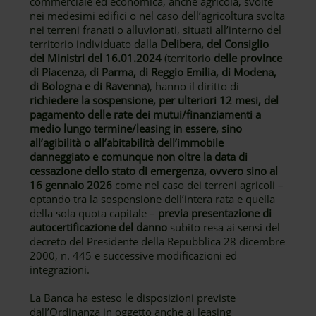
commerciale ed economica, anche agricola, svolte
nei medesimi edifici o nel caso dell’agricoltura svolta
nei terreni franati o alluvionati, situati all’interno del
territorio individuato dalla
Delibera, del Consiglio
dei Ministri del 16.01.2024
(territorio
delle province
di Piacenza, di Parma, di Reggio Emilia, di Modena,
di Bologna e di Ravenna
), hanno il diritto di
richiedere la sospensione, per ulteriori 12 mesi, del
pagamento delle rate dei mutui/finanziamenti a
medio lungo termine/leasing in essere, sino
all’agibilità o all’abitabilità dell’immobile
danneggiato e comunque non oltre la data di
cessazione dello stato di emergenza, ovvero sino al
16 gennaio 2026
come nel caso dei terreni agricoli –
optando tra la sospensione dell’intera rata e quella
della sola quota capitale –
previa presentazione di
autocertificazione del danno
subito resa ai sensi del
decreto del Presidente della Repubblica 28 dicembre
2000, n. 445 e successive modificazioni ed
integrazioni.
La Banca ha esteso le disposizioni previste
dall’Ordinanza in oggetto anche ai leasing