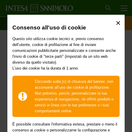
MEN
SCOPRI IL CONTO
ACCESSO CLIENTI
Consenso all'uso di cookie
Delibera del Consiglio dei
Questo sito utilizza cookie tecnici e, previo consenso
Ministri del 9 dicembre
dell’utente, cookie di profilazione al fine di inviare
comunicazioni pubblicitarie personalizzate e consente anche
2024 - Proroga dello stato
l'invio di cookie di "terze parti" (impostati da un sito web
diverso da quello visitato).
L'uso dei cookie ha la durata di 1 anno.
di emergenza in
conseguenza degli
Cliccando sulla [x] di chiusura del banner, non
acconsenti all’uso dei cookie di profilazione.
eccezionali eventi
Non potremo, perciò, personalizzare la tua
esperienza di navigazione, né offrirti prodotti o
meteorologici verificatisi
servizi in linea con le tue preferenze o i tuoi
comportamenti online.
nei giorni dal 23 ottobre
È possibile consultare l'informativa estesa, prestare o meno il
consenso ai cookie o personalizzarne la configurazione e