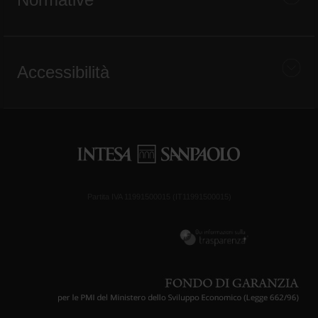
Accessibilità
Partita IVA 11991500015 (IT11991500015)