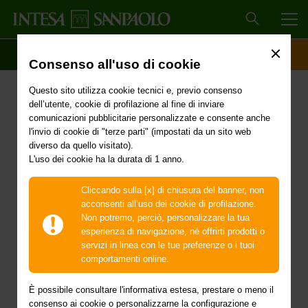
MEN
SCOPRI IL CONTO
ACCESSO CLIENTI
Consenso all'uso di cookie
Primi interventi urgenti di
Questo sito utilizza cookie tecnici e, previo consenso
protezione civile in
dell’utente, cookie di profilazione al fine di inviare
comunicazioni pubblicitarie personalizzate e consente anche
conseguenza
l'invio di cookie di "terze parti" (impostati da un sito web
diverso da quello visitato).
L'uso dei cookie ha la durata di 1 anno.
degli eccezionali eventi
verificatisi nei giorni dal
Cliccando sulla [x] di chiusura del banner, non
acconsenti all’uso dei cookie di profilazione.
19 al 21 ottobre 2024 nel
Non potremo, perciò, personalizzare la tua
esperienza di navigazione, né offrirti prodotti o
territorio dei comuni di
servizi in linea con le tue preferenze o i tuoi
comportamenti online.
Cenadi, di Cortale, di
È possibile consultare l'informativa estesa, prestare o meno il
consenso ai cookie o personalizzarne la configurazione e