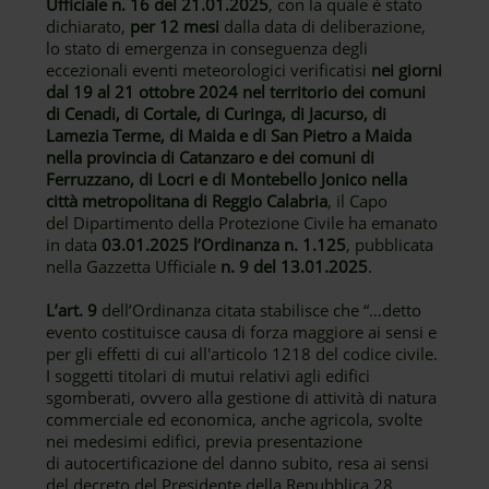
Ufficiale n. 16 del 21.01.2025
, con la quale è stato
dichiarato,
per 12 mesi
dalla data di deliberazione,
lo stato di emergenza in conseguenza degli
eccezionali eventi meteorologici verificatisi
nei giorni
dal 19 al 21 ottobre 2024 nel territorio dei comuni
di Cenadi, di Cortale, di Curinga, di Jacurso, di
Lamezia Terme, di Maida e di San Pietro a Maida
nella provincia di Catanzaro e dei comuni di
Ferruzzano, di Locri e di Montebello Jonico nella
città metropolitana di Reggio Calabria
, il Capo
del Dipartimento della Protezione Civile ha emanato
in data
03.01.2025 l’Ordinanza n. 1.125
, pubblicata
nella Gazzetta Ufficiale
n. 9 del 13.01.2025
.
L’art. 9
dell’Ordinanza citata stabilisce che “…detto
evento costituisce causa di forza maggiore ai sensi e
per gli effetti di cui all'articolo 1218 del codice civile.
I soggetti titolari di mutui relativi agli edifici
sgomberati, ovvero alla gestione di attività di natura
commerciale ed economica, anche agricola, svolte
nei medesimi edifici, previa presentazione
di autocertificazione del danno subito, resa ai sensi
del decreto del Presidente della Repubblica 28