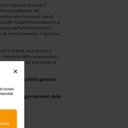
eressi maturati durante il
ell’ammortamento del
ntive alle rimanenti rate di
dua del mutuo/finanziamento a
 ripresa dell’ammortamento
ano di ammortamento originario,
one il Cliente sarà tenuto a
re al momento della sospensione
 a pagare le rate composte di
te, né sono richieste garanzie
di inviare
impostati
ese (es: per aggiornamento della
.
rodotti