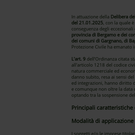
In attuazione della
Delibera de
del 21.01.2025
, con la quale è
conseguenza degli eccezionali e
provincia di Bergamo e dei com
dei comuni di Gargnano, di Bag
Protezione Civile ha emanato 
L’art. 9
dell’Ordinanza citata sta
all'articolo 1218 del codice civi
natura commerciale ed economic
danno subito, resa ai sensi de
ed integrazioni, hanno diritto di
e comunque non oltre la data 
optando tra la sospensione dell'
Principali caratteristich
Modalità di applicazione
I soggetti e/o le imprese titol