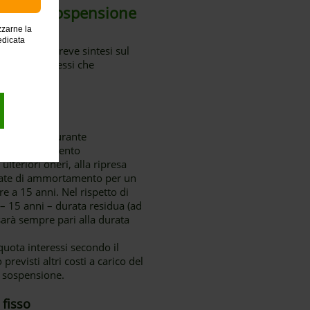
iodo di sospensione
zzarne la
edicata
seguito una breve sintesi sul
 degli interessi che
 previsto e durante
 essere al momento
lteriori oneri, alla ripresa
 rate di ammortamento per un
e a 15 anni. Nel rispetto di
i – 15 anni – durata residua (ad
 sarà sempre pari alla durata
quota interessi secondo il
evisti altri costi a carico del
a sospensione.
 fisso