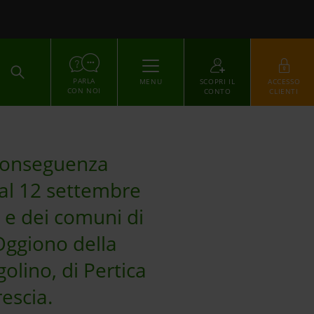
ACCEDI
PARLA
MENU
SCOPRI IL
ACCESSO
CON NOI
CONTO
CLIENTI
n conseguenza
8 al 12 settembre
o e dei comuni di
 Oggiono della
olino, di Pertica
escia.