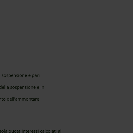
i sospensione è pari
 della sospensione e in
nto dell’ammontare
la quota interessi calcolati al