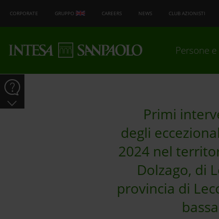
CORPORATE
GRUPPO
CAREERS
NEWS
CLUB AZIONISTI
Persone e 
Primi interv
degli eccezional
2024 nel territo
Dolzago, di L
provincia di Lec
bassa