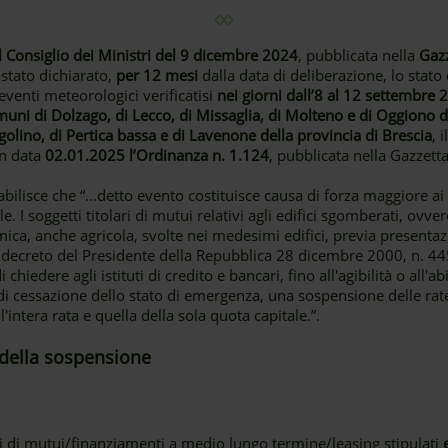
l Consiglio dei Ministri del 9 dicembre 2024
, pubblicata nella
Gazz
 stato dichiarato,
per 12 mesi
dalla data di deliberazione, lo stato
venti meteorologici verificatisi
nei giorni dall’8 al 12 settembre 2
uni di Dolzago, di Lecco, di Missaglia, di Molteno e di Oggiono de
olino, di Pertica bassa e di Lavenone della provincia di Brescia
, 
in data
02.01.2025 l’Ordinanza n. 1.124
, pubblicata nella Gazzetta
bilisce che “…detto evento costituisce causa di forza maggiore ai se
le. I soggetti titolari di mutui relativi agli edifici sgomberati, ovver
a, anche agricola, svolte nei medesimi edifici, previa presentazi
l decreto del Presidente della Repubblica 28 dicembre 2000, n. 44
 chiedere agli istituti di credito e bancari, fino all'agibilità o all'
di cessazione dello stato di emergenza, una sospensione delle ra
intera rata e quella della sola quota capitale.”.
e della sospensione
ari di mutui/finanziamenti a medio lungo termine/leasing stipulati