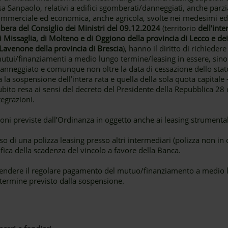
a Sanpaolo, relativi a edifici sgomberati/danneggiati, anche parzi
commerciale ed economica, anche agricola, svolte nei medesimi edific
ibera del Consiglio dei Ministri del 09.12.2024
(territorio
dell’int
i Missaglia, di Molteno e di Oggiono della provincia di Lecco e d
 Lavenone della provincia di Brescia
), hanno il diritto di richiede
tui/finanziamenti a medio lungo termine/leasing in essere, sino al
e danneggiato e comunque non oltre la data di cessazione dello st
 la sospensione dell’intera rata e quella della sola quota capitale
ubito resa ai sensi del decreto del Presidente della Repubblica 2
egrazioni.
oni previste dall’Ordinanza in oggetto anche ai leasing strumentali
sso di una polizza leasing presso altri intermediari (polizza non i
fica della scadenza del vincolo a favore della Banca.
iprendere il regolare pagamento del mutuo/finanziamento a medio 
termine previsto dalla sospensione.