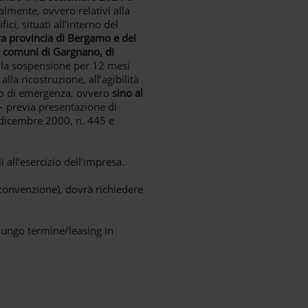
almente, ovvero relativi alla
i, situati all’interno del
era provincia di Bergamo e dei
ei comuni di Gargnano, di
re la sospensione per 12 mesi
la ricostruzione, all’agibilità
ato di emergenza, ovvero
sino al
 – previa presentazione di
8 dicembre 2000, n. 445 e
 all’esercizio dell’impresa.
n convenzione), dovrà richiedere
lungo termine/leasing in