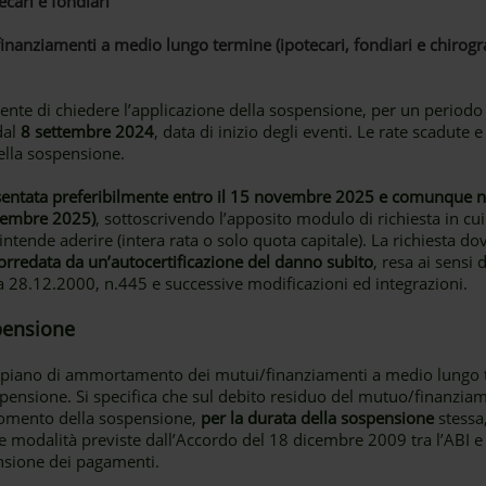
ecari e fondiari
inanziamenti a medio lungo termine (ipotecari, fondiari e chirogra
Cliente di chiedere l’applicazione della sospensione, per un period
dal
8 settembre 2024
, data di inizio degli eventi. Le rate scadute 
ella sospensione.
ntata preferibilmente entro il 15 novembre 2025 e comunque non
icembre 2025)
, sottoscrivendo l’apposito modulo di richiesta in cui
intende aderire (intera rata o solo quota capitale). La richiesta dov
orredata da un’autocertificazione del danno subito
, resa ai sensi 
a 28.12.2000, n.445 e successive modificazioni ed integrazioni.
spensione
l piano di ammortamento dei mutui/finanziamenti a medio lungo t
spensione. Si specifica che sul debito residuo del mutuo/finanzi
momento della sospensione,
per la durata della sospensione
stessa
 modalità previste dall’Accordo del 18 dicembre 2009 tra l’ABI e 
nsione dei pagamenti.