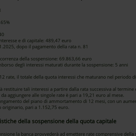
8
1,65%
40
nteresse e di capitale: 489,47 euro
.2025, dopo il pagamento della rata n. 81
decorrenza della sospensione: 69.863,66 euro
mborso degli interessi maturati durante la sospensione: 5 anni
 rate, il totale della quota interessi che maturano nel periodo d
 restituire tali interessi a partire dalla rata successiva al termine
 da aggiungere alle singole rate è pari a 19,21 euro al mese.
lungamento del piano di ammortamento di 12 mesi, con un aume
no originario, pari a 1.152,75 euro.
eristiche della sospensione della quota capitale
pensione la banca provvederà ad emettere rate comprensive della so