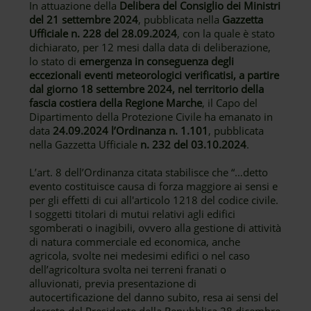
In attuazione della
Delibera del Consiglio dei Ministri
del 21 settembre 2024
, pubblicata nella
Gazzetta
Ufficiale n. 228 del 28.09.2024
, con la quale è stato
dichiarato, per 12 mesi dalla data di deliberazione,
lo stato di
emergenza in conseguenza degli
eccezionali eventi meteorologici verificatisi, a partire
dal giorno 18 settembre 2024, nel territorio della
fascia costiera della Regione Marche
, il Capo del
Dipartimento della Protezione Civile ha emanato in
data
24.09.2024 l’Ordinanza n. 1.101
, pubblicata
nella Gazzetta Ufficiale
n. 232 del 03.10.2024
.
L’art. 8 dell’Ordinanza citata stabilisce che “…detto
evento costituisce causa di forza maggiore ai sensi e
per gli effetti di cui all'articolo 1218 del codice civile.
I soggetti titolari di mutui relativi agli edifici
sgomberati o inagibili, ovvero alla gestione di attività
di natura commerciale ed economica, anche
agricola, svolte nei medesimi edifici o nel caso
dell’agricoltura svolta nei terreni franati o
alluvionati, previa presentazione di
autocertificazione del danno subito, resa ai sensi del