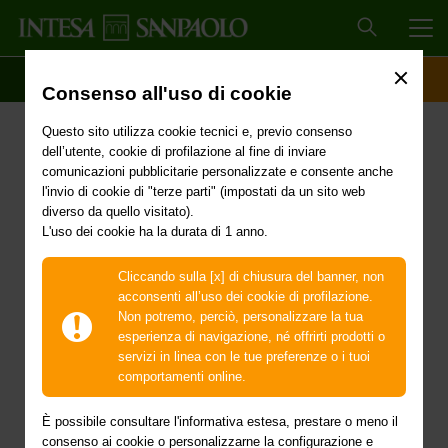
MEN
SCOPRI IL CONTO
ACCESSO CLIENTI
Consenso all'uso di cookie
Primi interventi urgenti di
Questo sito utilizza cookie tecnici e, previo consenso
protezione civile in
dell’utente, cookie di profilazione al fine di inviare
comunicazioni pubblicitarie personalizzate e consente anche
conseguenza degli
l'invio di cookie di "terze parti" (impostati da un sito web
diverso da quello visitato).
L'uso dei cookie ha la durata di 1 anno.
eccezionali eventi
meteorologici verificatisi,
Cliccando sulla [x] di chiusura del banner, non
acconsenti all’uso dei cookie di profilazione.
a partire dal giorno 18
Non potremo, perciò, personalizzare la tua
esperienza di navigazione, né offrirti prodotti o
settembre 2024, nel
servizi in linea con le tue preferenze o i tuoi
comportamenti online.
territorio della fascia
È possibile consultare l'informativa estesa, prestare o meno il
consenso ai cookie o personalizzarne la configurazione e