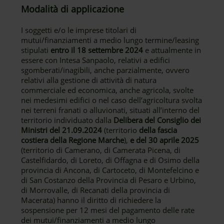
Modalità di applicazione
I soggetti e/o le imprese titolari di
mutui/finanziamenti a medio lungo termine/leasing
stipulati
entro il 18 settembre 2024
e attualmente in
essere con Intesa Sanpaolo, relativi a edifici
sgomberati/inagibili, anche parzialmente, ovvero
relativi alla gestione di attività di natura
commerciale ed economica, anche agricola, svolte
nei medesimi edifici o nel caso dell’agricoltura svolta
nei terreni franati o alluvionati, situati all’interno del
territorio individuato dalla
Delibera del Consiglio dei
Ministri del 21.09.2024
(territorio
della fascia
costiera della Regione Marche
),
e del 30 aprile 2025
(territorio di Camerano, di Camerata Picena, di
Castelfidardo, di Loreto, di Offagna e di Osimo della
provincia di Ancona, di Cartoceto, di Montefelcino e
di San Costanzo della Provincia di Pesaro e Urbino,
di Morrovalle, di Recanati della provincia di
Macerata) hanno il diritto di richiedere la
sospensione per 12 mesi del pagamento delle rate
dei mutui/finanziamenti a medio lungo