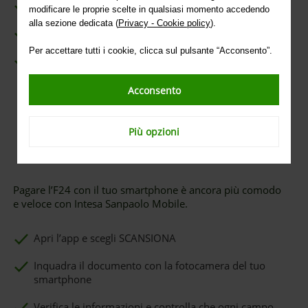
Eviti le code allo sportello
modificare le proprie scelte in qualsiasi momento accedendo
alla sezione dedicata (
Privacy - Cookie policy
).
Risparmi tempo
Per accettare tutti i cookie, clicca sul pulsante “Acconsento”.
Puoi programmare in anticipo il pagamento
Acconsento
Più opzioni
Dall’app Intesa Sanpaolo Mobile
Pagare l’F24 con il tuo smartphone è ancora più comodo
e veloce con Intesa Sanpaolo Mobile.
Apri l’app e scegli SCANSIONA
Inquadra il documento con la fotocamera del tuo
smartphone
Verifica le informazioni e controlla che ogni campo