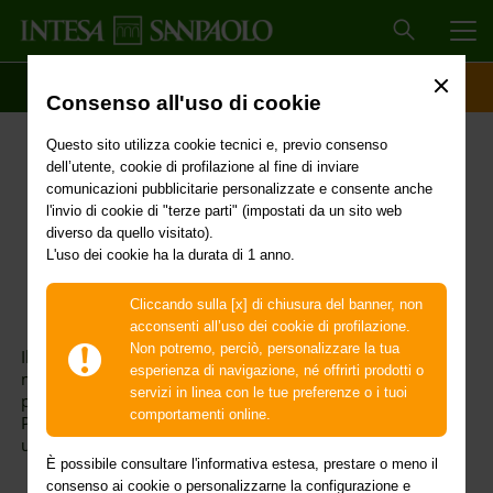
MEN
SCOPRI IL CONTO
ACCESSO CLIENTI
Consenso all'uso di cookie
Modello F24
Questo sito utilizza cookie tecnici e, previo consenso
dell’utente, cookie di profilazione al fine di inviare
comunicazioni pubblicitarie personalizzate e consente anche
l'invio di cookie di "terze parti" (impostati da un sito web
diverso da quello visitato).
Modello F24: pagalo comodamente
L'uso dei cookie ha la durata di 1 anno.
con i canali telematici
Cliccando sulla [x] di chiusura del banner, non
acconsenti all’uso dei cookie di profilazione.
Non potremo, perciò, personalizzare la tua
Il 16/06/2025 scade il termine per compilare e inviare il
esperienza di navigazione, né offrirti prodotti o
modello F24, necessario per pagare tributi, contributi e
servizi in linea con le tue preferenze o i tuoi
premi, compensando il versamento con eventuali crediti.
comportamenti online.
Per farlo in modo più comodo e rapido ti consigliamo di
usare i canali telematici
È possibile consultare l'informativa estesa, prestare o meno il
consenso ai cookie o personalizzarne la configurazione e