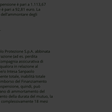
spensione è pari a 1.113,67
 è pari a 92,81 euro. La
 dell’ammontare degli
a.
olo Protezione S.p.A. abbinata
razione (ad es. perdita
 Compagnia assicurativa di
qualora in relazione al
A e/o Intesa Sanpaolo
nte totale, inabilità totale
 rimborso del Finanziamento
ospensione, quindi, può
 piano di ammortamento del
ento della durata del mutuo, la
are complessivamente 18 mesi