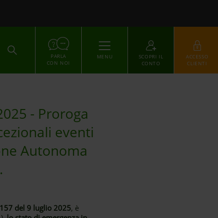
ACCEDI
PARLA
MENU
SCOPRI IL
ACCESSO
CON NOI
CONTO
CLIENTI
 2025 - Proroga
ezionali eventi
egione Autonoma
.
.157 del 9 luglio 2025
, è
5),
lo stato di emergenza in