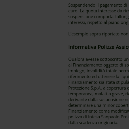
Sospendendo il pagamento di 12
euro. La quota interesse da ri
sospensione comporta l’allun
interessi, rispetto al piano ori
L’esempio sopra riportato non
Informativa Polizze Assic
Qualora avesse sottoscritto un
al Finanziamento oggetto di sos
impiego, invalidità totale perm
riferimento ed ottenere la liqu
Finanziamento sia stata stipula
Protezione S.p.A. a copertura d
temporanea, malattia grave, ri
derivante dalla sospensione no
determinare una minor copertur
Finanziamento come modificato 
polizza di Intesa Sanpaolo Pr
dalla scadenza originaria.