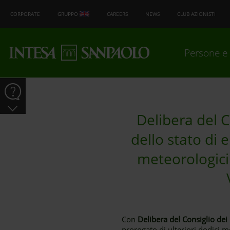
CORPORATE
GRUPPO
CAREERS
NEWS
CLUB AZIONISTI
Persone e 
Delibera del C
dello stato di
meteorologici 
Con
Delibera del Consiglio dei
prorogato di ulteriori dodici 