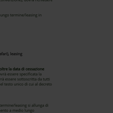
lungo termine/leasing in
fari), leasing
tre la data di cessazione
vrà essere specificata la
rà essere sottoscritta da tutti
del testo unico di cui al decreto
ermine/leasing si allunga di
amento a medio lungo