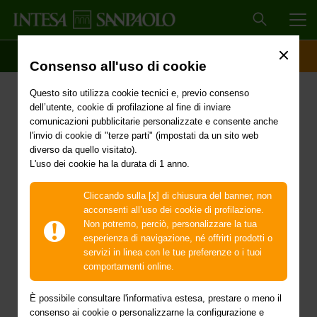
MEN
SCOPRI IL CONTO
ACCESSO CLIENTI
Consenso all'uso di cookie
Questo sito utilizza cookie tecnici e, previo consenso
Welfare aziendale: uno
dell’utente, cookie di profilazione al fine di inviare
comunicazioni pubblicitarie personalizzate e consente anche
strumento sempre più
l'invio di cookie di "terze parti" (impostati da un sito web
diverso da quello visitato).
importante per
L'uso dei cookie ha la durata di 1 anno.
l’integrazione del Welfare
Cliccando sulla [x] di chiusura del banner, non
acconsenti all’uso dei cookie di profilazione.
State
Non potremo, perciò, personalizzare la tua
esperienza di navigazione, né offrirti prodotti o
servizi in linea con le tue preferenze o i tuoi
Pubblicato “Welfare for People” l’Ottavo Rapporto
comportamenti online.
sul Welfare aziendale e occupazionale in Italia a cura
di Michele Tiraboschi, promosso da Intesa Sanpaolo
È possibile consultare l'informativa estesa, prestare o meno il
Spa e ADAPT
consenso ai cookie o personalizzarne la configurazione e