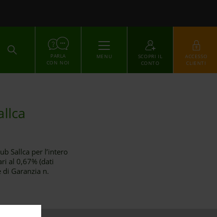
ACCEDI
PARLA
MENU
SCOPRI IL
ACCESSO
CON NOI
CONTO
CLIENTI
allca
 Sallca per l’intero
ari al 0,67% (dati
 di Garanzia n.