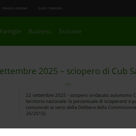
FINANZA INSIEME
QUICK TRAINING
Famiglie
Business
Exclusive
ettembre 2025 – sciopero di Cub S
22 settembre 2025 - sciopero sindacato autonomo Cub
territorio nazionale: la percentuale di scioperanti è p
comunicati ai sensi della Delibera della Commissione
26/2015).