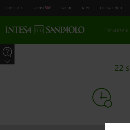
CORPORATE
GRUPPO
CAREERS
NEWS
CLUB AZIONISTI
Persone e 
22 s