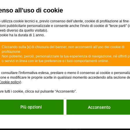
nso all'uso di cookie
 utilizza cookie tecnici e, previo consenso dell’utente, cookie di profilazione al fine 
ni pubblicitarie personalizzate e consente anche l'invio di cookie di "terze parti" (
web diverso da quello visitato).
ookie ha la durata di 1 anno.
ZIONI E SERVIZI
ASSISTENZA E DOMAND
Cliccando sulla [x] di chiusura del banner, non acconsenti all’uso dei cookie di
profilazione.
Non potremo, perciò, personalizzare la tua esperienza di navigazione, né offrirti p
DOMANDE FREQUENTI
o servizi in linea con le tue preferenze o i tuoi comportamenti online.
BLOCCA LA TUA CARTA
DISCONOSCIMENTO
e consultare l'informativa estesa, prestare o meno il consenso ai cookie o personali
SCOPRI LA FILIALE DIGITALE
ione e modificare le proprie scelte in qualsiasi momento accedendo alla sezione d
Cookie policy
).
SICUREZZA
SUCCESSIONI
re tutti i cookie, clicca sul pulsante “Acconsento”.
Più opzioni
Acconsento
itori
Normative
PRIVACY