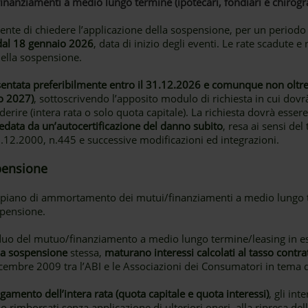
inanziamenti a medio lungo termine (ipotecari, fondiari e chirogra
Cliente di chiedere l’applicazione della sospensione, per un period
 dal 18 gennaio 2026
, data di inizio degli eventi. Le rate scadute e
ella sospensione.
ntata preferibilmente entro il 31.12.2026 e comunque non oltre l
o 2027)
, sottoscrivendo l’apposito modulo di richiesta in cui dovrà
erire (intera rata o solo quota capitale). La richiesta dovrà essere s
edata da un’autocertificazione del danno subito
, resa ai sensi del
.12.2000, n.445 e successive modificazioni ed integrazioni.
spensione
l piano di ammortamento dei mutui/finanziamenti a medio lungo t
spensione.
esiduo del mutuo/finanziamento a medio lungo termine/leasing in 
lla sospensione
stessa,
maturano interessi calcolati al tasso contra
icembre 2009 tra l’ABI e le Associazioni dei Consumatori in tema
amento dell’intera rata (quota capitale e quota interessi)
, gli int
 rimborsati senza applicazione di ulteriori oneri, alla ripresa d