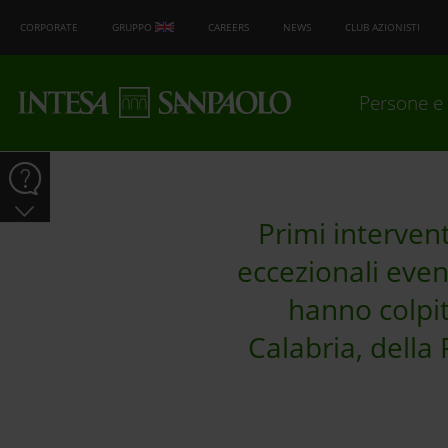
CORPORATE
GRUPPO
CAREERS
NEWS
CLUB AZIONISTI
Persone e 
Primi intervent
eccezionali even
hanno colpito
Calabria, dell