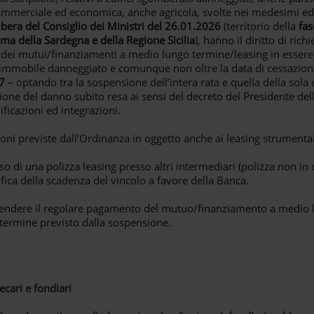
commerciale ed economica, anche agricola, svolte nei medesimi edifi
ibera del Consiglio dei Ministri del 26.01.2026
(territorio della
fas
ma della Sardegna e della Regione Sicilia
), hanno il diritto di ric
dei mutui/finanziamenti a medio lungo termine/leasing in essere, 
 dell’immobile danneggiato e comunque non oltre la data di cessazio
7
– optando tra la sospensione dell’intera rata e quella della sola 
zione del danno subito resa ai sensi del decreto del Presidente d
ficazioni ed integrazioni.
oni previste dall’Ordinanza in oggetto anche ai leasing strumentali
sso di una polizza leasing presso altri intermediari (polizza non i
fica della scadenza del vincolo a favore della Banca.
iprendere il regolare pagamento del mutuo/finanziamento a medio 
termine previsto dalla sospensione.
ecari e fondiari