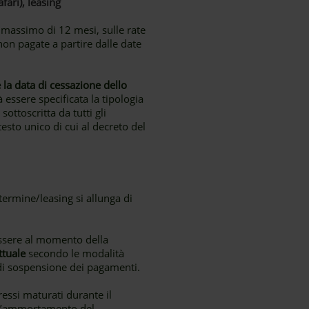
fari), leasing
o massimo di 12 mesi, sulle rate
 non pagate a partire dalle date
a data di cessazione dello
 essere specificata la tipologia
ottoscritta da tutti gli
 testo unico di cui al decreto del
ermine/leasing si allunga di
essere al momento della
ttuale
secondo le modalità
 di sospensione dei pagamenti.
eressi maturati durante il
ell’ammortamento del