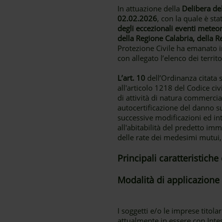
In attuazione della
Delibera de
02.02.2026
, con la quale è sta
degli eccezionali eventi meteor
della Regione Calabria, della 
Protezione Civile ha emanato 
con allegato l’elenco dei terri
L’art. 10
dell’Ordinanza citata s
all'articolo 1218 del Codice civi
di attività di natura commerci
autocertificazione del danno s
successive modificazioni ed integ
all'abitabilità del predetto i
delle rate dei medesimi mutui, 
Principali caratteristich
Modalità di applicazione
I soggetti e/o le imprese titol
attualmente in essere con Intes