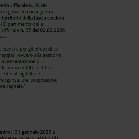
etta Ufficiale n. 26 del
i emergenza in conseguenza
territorio della fascia costiera
el Dipartimento della
 Ufficiale
n. 27 del 03.02.2026
anza.
sensi e per gli effetti di cui
nneggiati, ovvero alla gestione
via presentazione di
8 dicembre 2000, n. 445 e
 fino all'agibilità o
 emergenza, una sospensione
a capitale.”.
entro il 31 gennaio 2026
e
almente, ovvero relativi alla