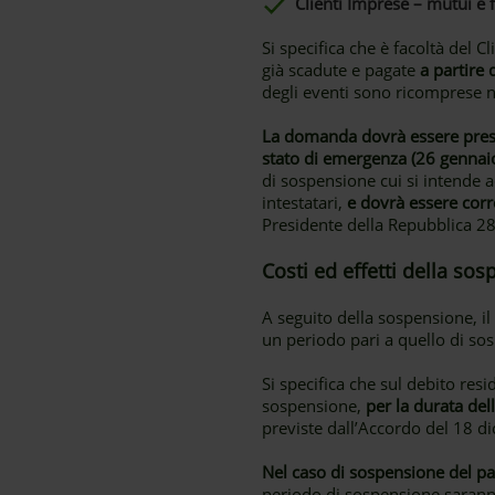
Clienti Imprese – mutui e f
Si specifica che è facoltà del 
già scadute e pagate
a partire
degli eventi sono ricomprese n
La domanda dovrà essere prese
stato di emergenza (26 gennai
di sospensione cui si intende ad
intestatari,
e dovrà essere corr
Presidente della Repubblica 28
Costi ed effetti della so
A seguito della sospensione, i
un periodo pari a quello di so
Si specifica che sul debito r
sospensione,
per la durata de
previste dall’Accordo del 18 d
Nel caso di sospensione del pag
periodo di sospensione saranno