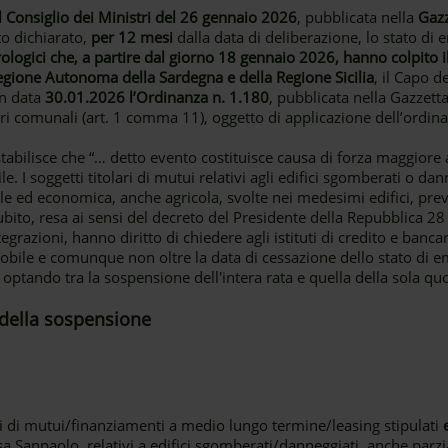
l Consiglio dei Ministri del 26 gennaio 2026
, pubblicata nella
Gazz
to dichiarato,
per 12 mesi
dalla data di deliberazione, lo stato d
ologici che, a partire dal giorno 18 gennaio 2026, hanno colpito il 
Regione Autonoma della Sardegna e della Regione Sicilia
, il Capo d
in data
30.01.2026 l’Ordinanza n. 1.180
, pubblicata nella Gazzetta
tori comunali (art. 1 comma 11), oggetto di applicazione dell’ordin
tabilisce che “… detto evento costituisce causa di forza maggiore ai 
le. I soggetti titolari di mutui relativi agli edifici sgomberati o da
ale ed economica, anche agricola, svolte nei medesimi edifici, pre
ubito, resa ai sensi del decreto del Presidente della Repubblica 2
razioni, hanno diritto di chiedere agli istituti di credito e bancari,
mmobile e comunque non oltre la data di cessazione dello stato di
optando tra la sospensione dell'intera rata e quella della sola quot
e della sospensione
ari di mutui/finanziamenti a medio lungo termine/leasing stipulati
a Sanpaolo, relativi a edifici sgomberati/danneggiati, anche parzi