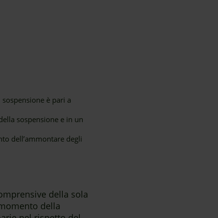
i sospensione è pari a
e della sospensione e in un
to dell’ammontare degli
comprensive della sola
al momento della
rie nel rispetto del