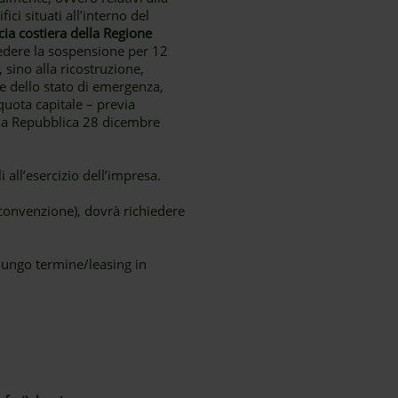
ci situati all’interno del
cia costiera della Regione
hiedere la sospensione per 12
sino alla ricostruzione,
ne dello stato di emergenza,
quota capitale – previa
ella Repubblica 28 dicembre
 all’esercizio dell’impresa.
n convenzione), dovrà richiedere
lungo termine/leasing in