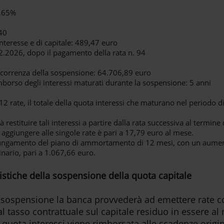
1,65%
40
nteresse e di capitale: 489,47 euro
.2026, dopo il pagamento della rata n. 94
decorrenza della sospensione: 64.706,89 euro
mborso degli interessi maturati durante la sospensione: 5 anni
 rate, il totale della quota interessi che maturano nel periodo d
 restituire tali interessi a partire dalla rata successiva al termin
 aggiungere alle singole rate è pari a 17,79 euro al mese.
lungamento del piano di ammortamento di 12 mesi, con un aumen
ginario, pari a 1.067,66 euro.
eristiche della sospensione della quota capitale
la sospensione la banca provvederà ad emettere rate 
 al tasso contrattuale sul capitale residuo in essere 
quota interessi viene rimborsata alle scadenze origina