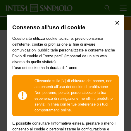
MEN
SCOPRI IL CONTO
ACCESSO CLIENTI
Consenso all'uso di cookie
Delibera del Consiglio dei
Questo sito utilizza cookie tecnici e, previo consenso
Ministri del 20 gennaio
dell’utente, cookie di profilazione al fine di inviare
comunicazioni pubblicitarie personalizzate e consente anche
2026 - Proroga dello stato
l'invio di cookie di "terze parti" (impostati da un sito web
diverso da quello visitato).
L'uso dei cookie ha la durata di 1 anno.
di emergenza in
conseguenza degli
Cliccando sulla [x] di chiusura del banner, non
acconsenti all’uso dei cookie di profilazione.
eccezionali eventi
Non potremo, perciò, personalizzare la tua
esperienza di navigazione, né offrirti prodotti o
meteorologici verificatisi
servizi in linea con le tue preferenze o i tuoi
comportamenti online.
il 23 e 24 settembre 2024
È possibile consultare l'informativa estesa, prestare o meno il
consenso ai cookie o personalizzarne la configurazione e