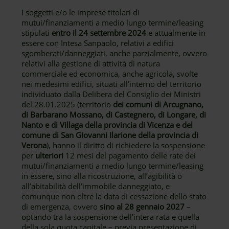
I soggetti e/o le imprese titolari di
mutui/finanziamenti a medio lungo termine/leasing
stipulati
entro il 24 settembre 2024
e attualmente in
essere con Intesa Sanpaolo, relativi a edifici
sgomberati/danneggiati, anche parzialmente, ovvero
relativi alla gestione di attività di natura
commerciale ed economica, anche agricola, svolte
nei medesimi edifici, situati all’interno del territorio
individuato dalla Delibera del Consiglio dei Ministri
del 28.01.2025 (territorio
dei comuni di Arcugnano,
di Barbarano Mossano, di Castegnero, di Longare, di
Nanto e di Villaga della provincia di Vicenza e del
comune di San Giovanni Ilarione della provincia di
Verona
), hanno il diritto di richiedere la sospensione
per
ulteriori
12 mesi del pagamento delle rate dei
mutui/finanziamenti a medio lungo termine/leasing
in essere, sino alla ricostruzione, all’agibilità o
all’abitabilità dell’immobile danneggiato, e
comunque non oltre la data di cessazione dello stato
di emergenza, ovvero
sino al 28 gennaio 2027
–
optando tra la sospensione dell’intera rata e quella
della sola quota capitale – previa presentazione di