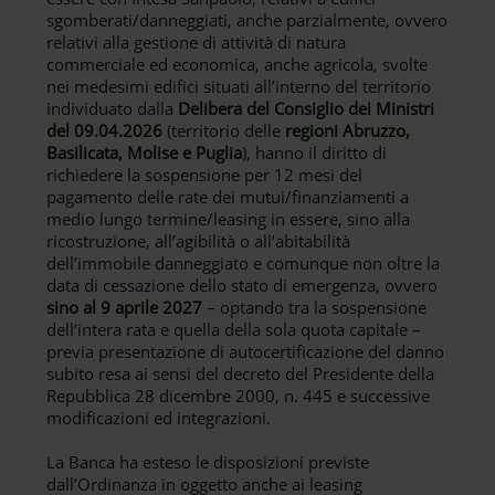
sgomberati/danneggiati, anche parzialmente, ovvero
relativi alla gestione di attività di natura
commerciale ed economica, anche agricola, svolte
nei medesimi edifici situati all’interno del territorio
individuato dalla
Delibera del Consiglio dei Ministri
del 09.04.2026
(territorio delle
regioni Abruzzo,
Basilicata, Molise e Puglia
), hanno il diritto di
richiedere la sospensione per 12 mesi del
pagamento delle rate dei mutui/finanziamenti a
medio lungo termine/leasing in essere, sino alla
ricostruzione, all’agibilità o all’abitabilità
dell’immobile danneggiato e comunque non oltre la
data di cessazione dello stato di emergenza, ovvero
sino al 9 aprile 2027
– optando tra la sospensione
dell’intera rata e quella della sola quota capitale –
previa presentazione di autocertificazione del danno
subito resa ai sensi del decreto del Presidente della
Repubblica 28 dicembre 2000, n. 445 e successive
modificazioni ed integrazioni.
La Banca ha esteso le disposizioni previste
dall’Ordinanza in oggetto anche ai leasing