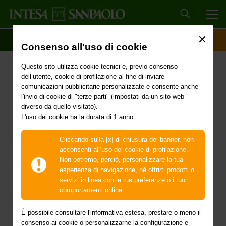
MEN
SCOPRI IL CONTO
ACCESSO CLIENTI
Consenso all'uso di cookie
Primi interventi urgenti di
Questo sito utilizza cookie tecnici e, previo consenso
protezione civile in
dell’utente, cookie di profilazione al fine di inviare
comunicazioni pubblicitarie personalizzate e consente anche
conseguenza degli
l'invio di cookie di "terze parti" (impostati da un sito web
diverso da quello visitato).
L'uso dei cookie ha la durata di 1 anno.
eccezionali eventi
meteorologici che, a
Cliccando sulla [x] di chiusura del banner, non
acconsenti all’uso dei cookie di profilazione.
partire dal giorno 28
Non potremo, perciò, personalizzare la tua
esperienza di navigazione, né offrirti prodotti o
marzo 2026, hanno
servizi in linea con le tue preferenze o i tuoi
comportamenti online.
colpito il territorio delle
È possibile consultare l'informativa estesa, prestare o meno il
consenso ai cookie o personalizzarne la configurazione e