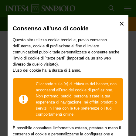
MEN
SCOPRI IL CONTO
ACCESSO CLIENTI
Consenso all'uso di cookie
WEBTALK di Intesa
Questo sito utilizza cookie tecnici e, previo consenso
Sanpaolo
dell’utente, cookie di profilazione al fine di inviare
comunicazioni pubblicitarie personalizzate e consente anche
Servizi e innovazione per
l'invio di cookie di "terze parti" (impostati da un sito web
diverso da quello visitato).
L'uso dei cookie ha la durata di 1 anno.
lo sviluppo delle imprese
Cliccando sulla [x] di chiusura del banner, non
Partecipa al webinar "
WEBTALK di Intesa Sanpaolo -
acconsenti all’uso dei cookie di profilazione.
Servizi e innovazione per lo sviluppo delle
Non potremo, perciò, personalizzare la tua
imprese"
del 3 dicembre 2020 alle ore 17.30 aperto
esperienza di navigazione, né offrirti prodotti o
a tutti gli imprenditori.
servizi in linea con le tue preferenze o i tuoi
comportamenti online.
Quarto ed ultimo appuntamento di un ciclo di
approfondimenti sui temi e le offerte più impattanti
È possibile consultare l'informativa estesa, prestare o meno il
del Gruppo Intesa Sanpaolo, dedicato all’importanza
consenso ai cookie o personalizzarne la configurazione e