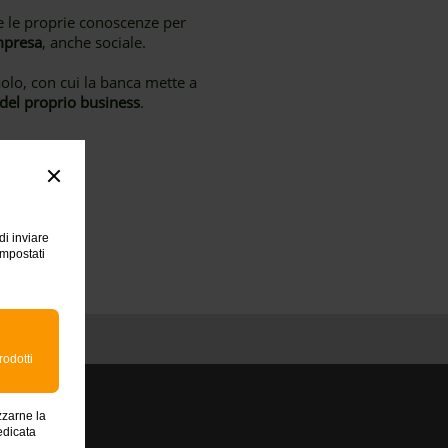
 le proprie conoscenze per
mpresa
, anche sociale.
olo, con cui la banca mette a
 del proprio business
.
di inviare
impostati
rodotti
zzarne la
edicata