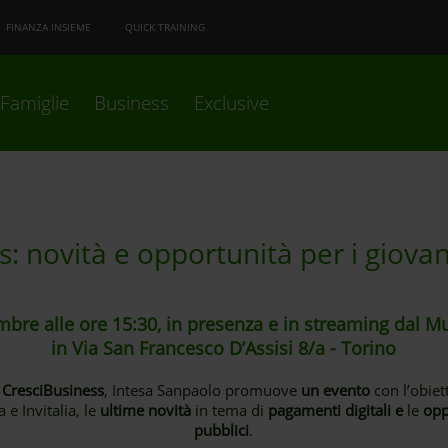
FINANZA INSIEME
QUICK TRAINING
Famiglie
Business
Exclusive
: novità e opportunità per i giova
bre alle ore 15:30, in presenza e in streaming dal M
in Via San Francesco D’Assisi 8/a - Torino
CresciBusiness
, Intesa Sanpaolo promuove
un evento
con l’obiet
 e Invitalia, le
ultime novità
in tema di
pagamenti digitali e
le
opp
pubblici
.