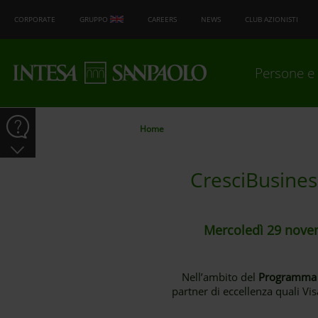
CORPORATE
GRUPPO
CAREERS
NEWS
CLUB AZIONISTI
Persone e 
Home
CresciBusiness
Mercoledì 29 novem
Nell’ambito del
Programma 
partner di eccellenza quali Visa