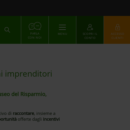
ACCEDI
PARLA
MENU
SCOPRI IL
ACCESSO
CON NOI
CONTO
CLIENTI
ni imprenditori
useo del Risparmio,
tivo di
raccontare
, insieme a
ortunità
offerte dagli
incentivi