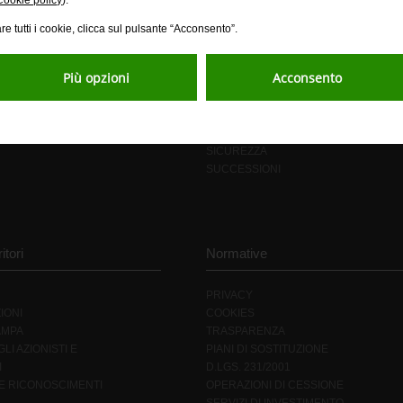
Cookie policy
).
re tutti i cookie, clicca sul pulsante “Acconsento”.
ZIONI E SERVIZI
ASSISTENZA E DOMAND
Più opzioni
Acconsento
DOMANDE FREQUENTI
BLOCCA LA TUA CARTA
DISCONOSCIMENTO
SCOPRI LA FILIALE DIGITALE
SICUREZZA
SUCCESSIONI
itori
Normative
PRIVACY
IONI
COOKIES
AMPA
TRASPARENZA
LI AZIONISTI E
PIANI DI SOSTITUZIONE
I
D.LGS. 231/2001
 E RICONOSCIMENTI
OPERAZIONI DI CESSIONE