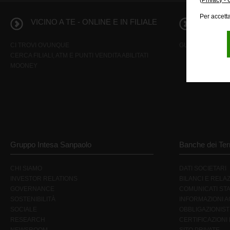
(
Privacy - 
Per accetta
VICINO A TE - ONLINE E IN FILIALE
INFORMA
CI TROVI OVUNQUE
GUIDA AI SERVIZI
CERCA FILIALI, ATM E PUNTI VENDITA ABILITATI
MOONEY
Gruppo Intesa Sanpaolo
Banche dei Terr
CHI SIAMO
DATI SOCIETARI
INVESTOR RELATIONS
BILANCI E RELAZ
GOVERNANCE
COMUNICATI ST
SOSTENIBILITÀ
INFORMAZIONI AG
SOCIALE
OBBLIGAZIONIST
RESEARCH
CERTIFICAZIONI