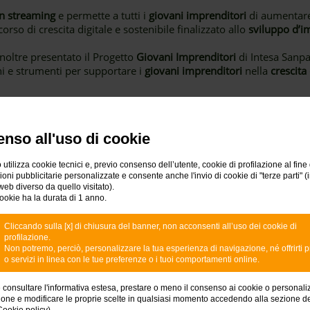
in streaming
e permette a tutti i
giovani imprenditori
di aumentare
rso di crescita digitale e sostenibile finalizzato allo
sviluppo d’i
inoltre presentato il Progetto
Giovani Imprenditori
di Intesa Sanpa
ni e strumenti per supportare i
giovani imprenditori
nella
crescita
PARTECIPA ALLA DIRETTA STREAMING
nso all'uso di cookie
 utilizza cookie tecnici e, previo consenso dell’utente, cookie di profilazione al fine 
ni pubblicitarie personalizzate e consente anche l'invio di cookie di "terze parti" (
web diverso da quello visitato).
ookie ha la durata di 1 anno.
Messaggio pubblicitario con finalità promozionale.
Cliccando sulla [x] di chiusura del banner, non acconsenti all’uso dei cookie di
profilazione.
Non potremo, perciò, personalizzare la tua esperienza di navigazione, né offrirti p
o servizi in linea con le tue preferenze o i tuoi comportamenti online.
e consultare l'informativa estesa, prestare o meno il consenso ai cookie o personali
ione e modificare le proprie scelte in qualsiasi momento accedendo alla sezione d