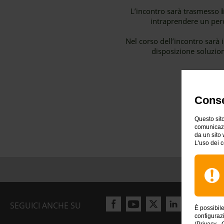
L’incontro sarà trasmesso
intraprendere un perco
Nel corso dell’incontro sarà 
disposizione soluzio
Conse
Questo sito
comunicazio
da un sito 
L'uso dei c
SEGUICI ANCHE SU
È possibil
configuraz