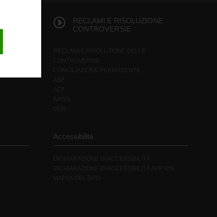
E
RECLAMI E RISOLUZIONE
CONTROVERSIE
RECLAMI E RISOLUZIONE DELLE
CONTROVERSIE
CONCILIAZIONE PERMANENTE
ABF
ACF
IVASS
ODR
Accessibilità
DICHIARAZIONE DI ACCESSIBILITÀ
DICHIARAZIONE DI ACCESSIBILITÀ APP IOS
MAPPA DEL SITO