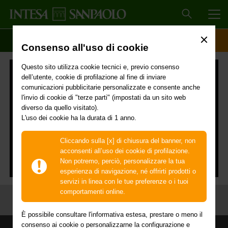
MEN
SCOPRI IL CONTO
ACCESSO CLIENTI
Consenso all'uso di cookie
Questo sito utilizza cookie tecnici e, previo consenso
dell’utente, cookie di profilazione al fine di inviare
comunicazioni pubblicitarie personalizzate e consente anche
l'invio di cookie di "terze parti" (impostati da un sito web
diverso da quello visitato).
L'uso dei cookie ha la durata di 1 anno.
Cliccando sulla [x] di chiusura del banner, non
acconsenti all’uso dei cookie di profilazione.
Non potremo, perciò, personalizzare la tua
esperienza di navigazione, né offrirti prodotti o
servizi in linea con le tue preferenze o i tuoi
comportamenti online.
È possibile consultare l'informativa estesa, prestare o meno il
consenso ai cookie o personalizzarne la configurazione e