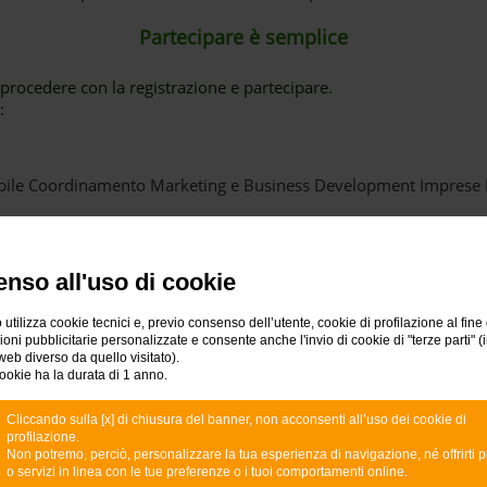
Partecipare è semplice
 procedere con la registrazione e partecipare.
:
ile Coordinamento Marketing e Business Development Imprese 
te dai Cyber criminali?
 and Culture Awareness Intesa Sanpaolo
nso all'uso di cookie
bito dopo che il bonifico è partito
 Generale ABI Lab - Direttore Operativo CERTFin
 utilizza cookie tecnici e, previo consenso dell’utente, cookie di profilazione al fine 
ni pubblicitarie personalizzate e consente anche l'invio di cookie di "terze parti" (
web diverso da quello visitato).
ookie ha la durata di 1 anno.
ISCRIVITI AL WEBINAR
Cliccando sulla [x] di chiusura del banner, non acconsenti all’uso dei cookie di
profilazione.
Non potremo, perciò, personalizzare la tua esperienza di navigazione, né offrirti p
o servizi in linea con le tue preferenze o i tuoi comportamenti online.