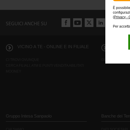
È possibil
configuraz
(
Privacy - 
SEGUICI ANCHE SU
Per accetta
VICINO A TE - ONLINE E IN FILIALE
INFORMA
CI TROVI OVUNQUE
GUIDA AI SERVIZI
CERCA FILIALI, ATM E PUNTI VENDITA ABILITATI
MOONEY
Gruppo Intesa Sanpaolo
Banche dei Terr
CHI SIAMO
DATI SOCIETARI