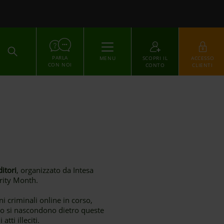
ACCEDI
PARLA
MENU
SCOPRI IL
ACCESSO
CON NOI
CONTO
CLIENTI
ditori
, organizzato da Intesa
rity Month.
i criminali online in corso,
pesso si nascondono dietro queste
tti illeciti.