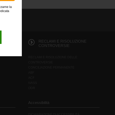
zzarne la
edicata
E
RECLAMI E RISOLUZIONE
CONTROVERSIE
RECLAMI E RISOLUZIONE DELLE
CONTROVERSIE
CONCILIAZIONE PERMANENTE
ABF
ACF
IVASS
ODR
Accessibilità
DICHIARAZIONE DI ACCESSIBILITÀ