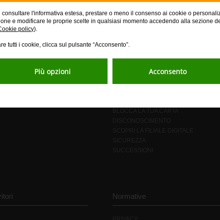
e consultare l'informativa estesa, prestare o meno il consenso ai cookie o personali
ione e modificare le proprie scelte in qualsiasi momento accedendo alla sezione d
Cookie policy
).
re tutti i cookie, clicca sul pulsante “Acconsento”.
Più opzioni
Acconsento
ZIONI E SERVIZI
ASSISTENZA E DOMAND
DOMANDE FREQUENTI
BLOCCA LA TUA CARTA
DISCONOSCIMENTO
SCOPRI LA FILIALE DIGITALE
SICUREZZA
SUCCESSIONI
itori
Normative
PRIVACY