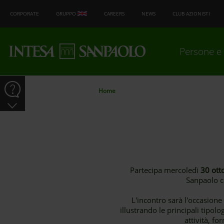
CORPORATE
GRUPPO
CAREERS
NEWS
CLUB AZIONISTI
Persone e 
Home
Partecipa mercoledì
30 ott
Sanpaolo c
L'incontro sarà l'occasione
illustrando le principali tipolo
attività, fo