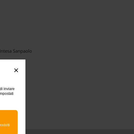
Intesa Sanpaolo
di inviare
impostati
rodotti