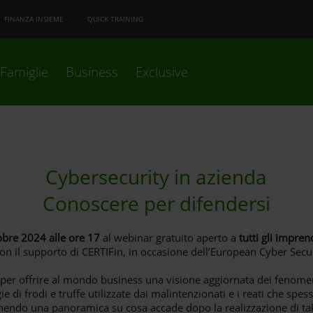
FINANZA INSIEME
QUICK TRAINING
Famiglie
Business
Exclusive
Cybersecurity in azienda
Conoscere per difendersi
obre 2024 alle ore 17
al webinar gratuito aperto a
tutti gli impren
on il supporto di CERTIFin, in occasione dell’European Cyber Secu
 per offrire al mondo business una visione aggiornata dei fenomen
gie di frodi e truffe utilizzate dai malintenzionati e i reati che s
rnendo una panoramica su cosa accade dopo la realizzazione di tali a