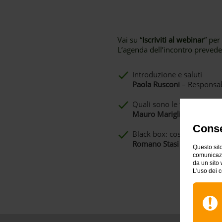
Vai su “
Iscriviti al webinar
” per
L’agenda dell’incontro prevede
Introduzione e saluti
Paola Rusconi
– Responsab
Quali sono le tecniche usa
Mauro Marigliano
– Cyber
Conse
Black box: cosa succede su
Romano Stasi
– Segretario
Questo sito
comunicazio
da un sito 
L'uso dei c