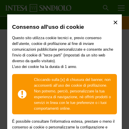
MEN
SCOPRI IL CONTO
ACCESSO CLIENTI
Consenso all'uso di cookie
TRANSIZIONE 5.0
Questo sito utilizza cookie tecnici e, previo consenso
Le novità normative e i
dell’utente, cookie di profilazione al fine di inviare
comunicazioni pubblicitarie personalizzate e consente anche
risultati di
l'invio di cookie di "terze parti" (impostati da un sito web
diverso da quello visitato).
L'uso dei cookie ha la durata di 1 anno.
un’indagine ad hoc sulle
imprese italiane
Cliccando sulla [x] di chiusura del banner, non
acconsenti all’uso dei cookie di profilazione.
Non potremo, perciò, personalizzare la tua
Rivedi il video
del webinar proposto da Intesa
esperienza di navigazione, né offrirti prodotti o
Sanpaolo, insieme ai suoi partner che si è svolto il
servizi in linea con le tue preferenze o i tuoi
26 febbraio 2025:
comportamenti online.
È possibile consultare l'informativa estesa, prestare o meno il
consenso ai cookie o personalizzarne la configurazione e