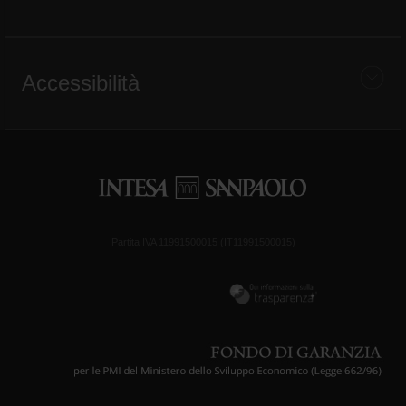
Accessibilità
Partita IVA 11991500015 (IT11991500015)