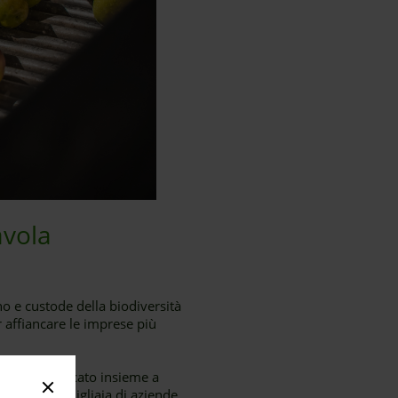
avola
ano e custode della biodiversità
r affiancare le imprese più
amiche di mercato insieme a
ionale. Con migliaia di aziende