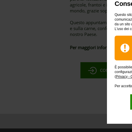
Conse
agricole, frantoi e imprese di 
mondo, grazie soprattutto allo
Questo sito
comunicazio
Questo appuntamento segue il su
da un sito 
e sulla carne, confermando l'i
L'uso dei c
nostro Paese.
Per maggiori informazioni è po
È possibil
CONSULTARE LA
configuraz
(
Privacy - 
Per accetta