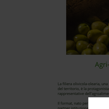
Agri
La filiera olivicola-olearia, un
del territorio, è la protagonist
rappresentative dell’agroalimen
Il format, nato per consolidar
partner istituzionali ed espert