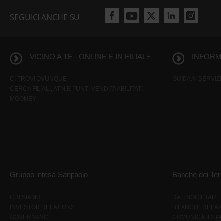
SEGUICI ANCHE SU
VICINO A TE - ONLINE E IN FILIALE
INFORMA
CI TROVI OVUNQUE
GUIDA AI SERVIZI
CERCA FILIALI, ATM E PUNTI VENDITA ABILITATI
MOONEY
Gruppo Intesa Sanpaolo
Banche dei Terr
CHI SIAMO
DATI SOCIETARI
INVESTOR RELATIONS
BILANCI E RELAZ
GOVERNANCE
COMUNICATI ST