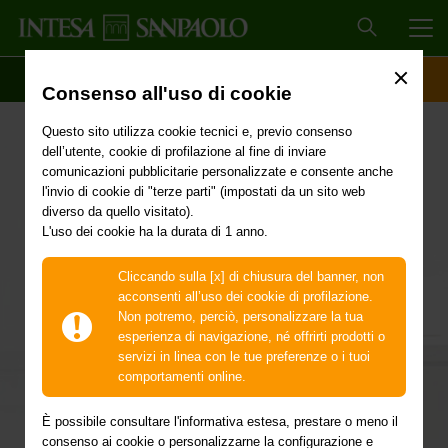
MEN
SCOPRI IL CONTO
ACCESSO CLIENTI
Consenso all'uso di cookie
Prima di partire
Questo sito utilizza cookie tecnici e, previo consenso
dell’utente, cookie di profilazione al fine di inviare
comunicazioni pubblicitarie personalizzate e consente anche
Documenti, soldi, numeri per le emergenze, ma anche
l'invio di cookie di "terze parti" (impostati da un sito web
informazioni utili da raccogliere per tempo. Nella valigia
diverso da quello visitato).
perfetta non c’è mai spazio per l’improvvisazione: ecco la
L'uso dei cookie ha la durata di 1 anno.
checklist da passare in rassegna prima di partire!
Cliccando sulla [x] di chiusura del banner, non
acconsenti all’uso dei cookie di profilazione.
Non potremo, perciò, personalizzare la tua
esperienza di navigazione, né offrirti prodotti o
servizi in linea con le tue preferenze o i tuoi
comportamenti online.
È possibile consultare l'informativa estesa, prestare o meno il
consenso ai cookie o personalizzarne la configurazione e