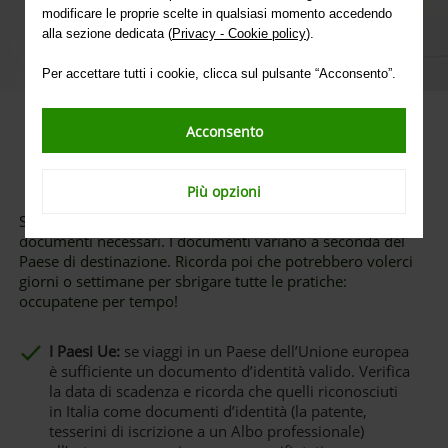
modificare le proprie scelte in qualsiasi momento accedendo
alla sezione dedicata (
Privacy - Cookie policy
).
Per accettare tutti i cookie, clicca sul pulsante “Acconsento”.
Acconsento
1
Controllare i documenti
Più opzioni
Se stai per andare all’estero, informati su quali siano i
documenti necessari. I documenti variano a seconda del
Paese di destinazione. Ricorda poi che potrebbero volerci
giorni o settimane per sbrigare tutte le pratiche:
occupatene per tempo!
I Paesi Ue:
se viaggi in un Paese dell’Unione europea
è sufficiente un documento d’identità valido. Verifica
la data di scadenza e ricorda che quelli riconosciuti
in Italia come documenti d’identità (la patente,
tesserini di iscrizione a un Albo professionale)