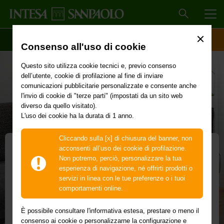
MEN
SCOPRI IL CONTO
ACCESSO CLIENTI
Consenso all'uso di cookie
Questo sito utilizza cookie tecnici e, previo consenso
dell’utente, cookie di profilazione al fine di inviare
comunicazioni pubblicitarie personalizzate e consente anche
l'invio di cookie di "terze parti" (impostati da un sito web
diverso da quello visitato).
L'uso dei cookie ha la durata di 1 anno.
Cliccando sulla [x] di chiusura del banner, non
acconsenti all’uso dei cookie di profilazione.
Non potremo, perciò, personalizzare la tua
azione e
esperienza di navigazione, né offrirti prodotti o
. Puoi gestire
servizi in linea con le tue preferenze o i tuoi
Polizza ProteggiMutuo
le Digitale e
comportamenti online.
sa Sanpaolo
Smart
’internet
È possibile consultare l'informativa estesa, prestare o meno il
l mutuo
. Puoi gestire
consenso ai cookie o personalizzarne la configurazione e