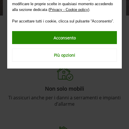
furto o rapina in casa, anche solo tentati.
modificare le proprie scelte in qualsiasi momento accedendo
alla sezione dedicata (
Privacy - Cookie policy
).
SCOPRI IL QUESTIONARIO
Per accettare tutti i cookie, clicca sul pulsante “Acconsento”.
Il Questionario assicurativo ti aiuta a individuare le esigenze di
protezione
Acconsento
Più opzioni
Non solo mobili
Ti assicuri anche per i danni a serramenti e impianti
d’allarme