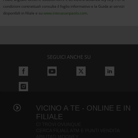
condizioni contrattuali consulta il foglio informativo e la Guida ai servizi
disponibili in filiale e su
www.intesasanpaolo.com
.
SEGUICI ANCHE SU
VICINO A TE - ONLINE E IN
FILIALE
CI TROVI OVUNQUE
CERCA FILIALI, ATM E PUNTI VENDITA
ABILITATI MOONEY