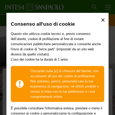
MEN
SCOPRI IL CONTO
ACCESSO CLIENTI
Consenso all'uso di cookie
Questo sito utilizza cookie tecnici e, previo consenso
dell’utente, cookie di profilazione al fine di inviare
comunicazioni pubblicitarie personalizzate e consente anche
l'invio di cookie di "terze parti" (impostati da un sito web
diverso da quello visitato).
L'uso dei cookie ha la durata di 1 anno.
Cliccando sulla [x] di chiusura del banner, non
acconsenti all’uso dei cookie di profilazione.
Non potremo, perciò, personalizzare la tua
Furto in Casa+
esperienza di navigazione, né offrirti prodotti o
servizi in linea con le tue preferenze o i tuoi
Proteggi le cose a cui tieni dagli episodi più
comportamenti online.
spiacevoli
È possibile consultare l'informativa estesa, prestare o meno il
Il modulo di assicurazione che copre i danni in caso di
consenso ai cookie o personalizzarne la configurazione e