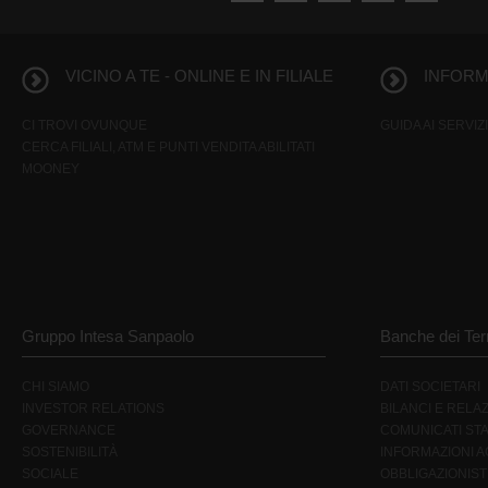
VICINO A TE - ONLINE E IN FILIALE
INFORMA
CI TROVI OVUNQUE
GUIDA AI SERVIZI
CERCA FILIALI, ATM E PUNTI VENDITA ABILITATI
MOONEY
Gruppo Intesa Sanpaolo
Banche dei Terr
CHI SIAMO
DATI SOCIETARI
INVESTOR RELATIONS
BILANCI E RELAZ
GOVERNANCE
COMUNICATI ST
SOSTENIBILITÀ
INFORMAZIONI AG
SOCIALE
OBBLIGAZIONIST