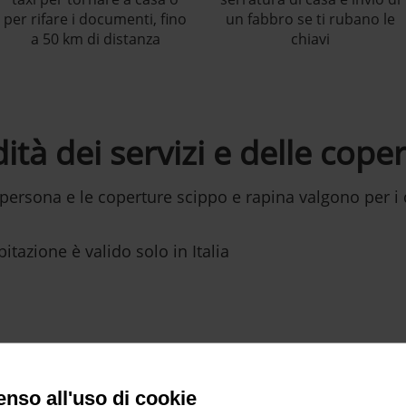
per rifare i documenti, fino
un fabbro se ti rubano le
a 50 km di distanza
chiavi
dità dei servizi e delle cope
la persona e le coperture scippo e rapina valgono per 
abitazione è valido solo in Italia
nso all'uso di cookie