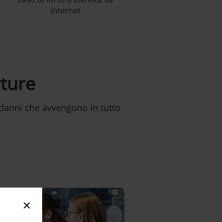
internet
rture
i danni che avvengono in tutto