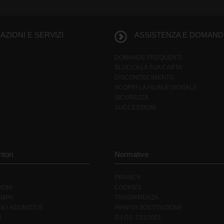
ZIONI E SERVIZI
ASSISTENZA E DOMAND
DOMANDE FREQUENTI
BLOCCA LA TUA CARTA
DISCONOSCIMENTO
SCOPRI LA FILIALE DIGITALE
SICUREZZA
SUCCESSIONI
itori
Normative
PRIVACY
IONI
COOKIES
AMPA
TRASPARENZA
LI AZIONISTI E
PIANI DI SOSTITUZIONE
I
D.LGS. 231/2001