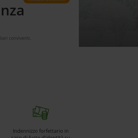
enza
iari conviventi,
Indennizzo forfettario in
caso di furto d’identità su