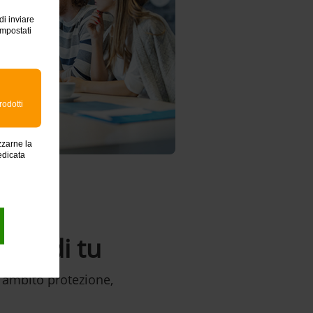
di inviare
impostati
rodotti
zzarne la
edicata
decidi tu
n ambito protezione,