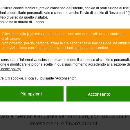
semplici domande per
 utilizza cookie tecnici e, previo consenso dell’utente, cookie di profilazione al fine 
ni pubblicitarie personalizzate e consente anche l'invio di cookie di "terze parti" (
lio le persone cui vuoi
web diverso da quello visitato).
ookie ha la durata di 1 anno.
atrimonio: compiliamo
rativo.
Cliccando sulla [x] di chiusura del banner, non acconsenti all’uso dei cookie di
profilazione.
Non potremo, perciò, personalizzare la tua esperienza di navigazione, né offrirti p
o servizi in linea con le tue preferenze o i tuoi comportamenti online.
e consultare l'informativa estesa, prestare o meno il consenso ai cookie o personali
ione e modificare le proprie scelte in qualsiasi momento accedendo alla sezione d
Cookie policy
).
re tutti i cookie, clicca sul pulsante “Acconsento”.
Più opzioni
Acconsento
e Domani. Il tuo domani lo 
to ai Senior e ai Caregiver familiari, con soluzioni i
investimenti e finanziamenti.