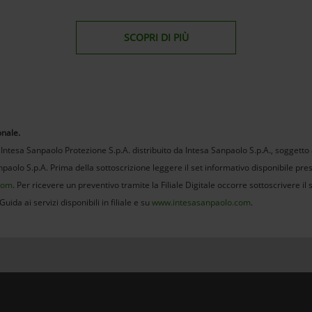
SCOPRI DI PIÙ
onale.
ntesa Sanpaolo Protezione S.p.A. distribuito da Intesa Sanpaolo S.p.A., soggetto a
npaolo S.p.A. Prima della sottoscrizione leggere il set informativo disponibile presso
com
. Per ricevere un preventivo tramite la Filiale Digitale occorre sottoscrivere il
Guida ai servizi disponibili in filiale e su
www.intesasanpaolo.com
.