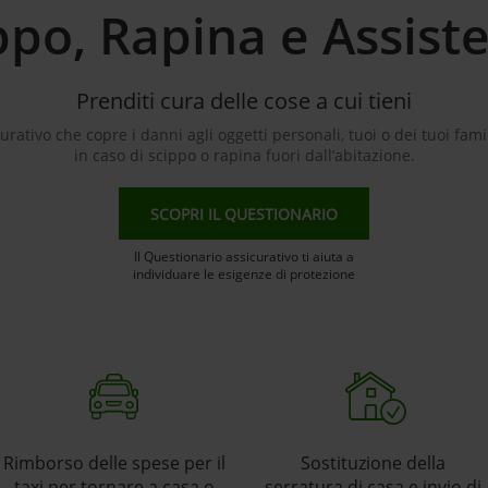
ppo, Rapina e Assist
Prenditi cura delle cose a cui tieni
urativo che copre i danni agli oggetti personali, tuoi o dei tuoi famil
in caso di scippo o rapina fuori dall’abitazione.
SCOPRI IL QUESTIONARIO
Il Questionario assicurativo ti aiuta a
individuare le esigenze di protezione
Rimborso delle spese per il
Sostituzione della
taxi per tornare a casa o
serratura di casa e invio di