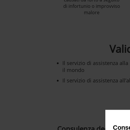
di infortunio o improvviso
malore
Vali
Il servizio di assistenza al
il mondo
Il servizio di assistenza all’
Conse
Consulenza dedicata