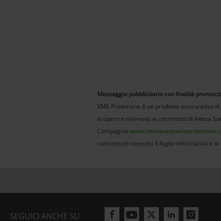
Messaggio pubblicitario con finalità promozi
XME Protezione è un prodotto assicurativo di I
scoperti e riservato ai correntisti di Intesa Sa
Compagnia
www.intesasanpaoloprotezione.
contrattuali consulta il foglio informativo e la 
SEGUICI ANCHE SU