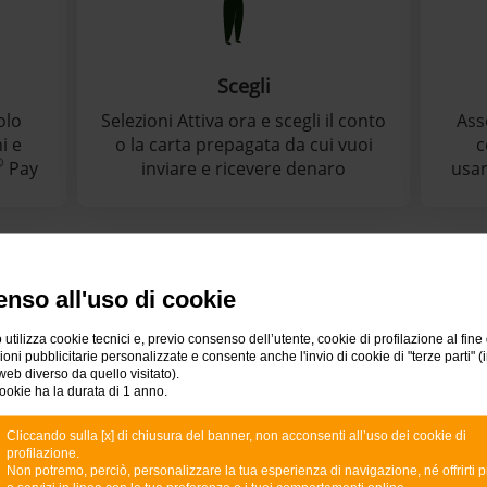
Scegli
olo
Selezioni Attiva ora e scegli il conto
Ass
i e
o la carta prepagata da cui vuoi
c
®
Pay
inviare e ricevere denaro
usa
nso all'uso di cookie
onviene pagare con BANC
 utilizza cookie tecnici e, previo consenso dell’utente, cookie di profilazione al fine 
ni pubblicitarie personalizzate e consente anche l'invio di cookie di "terze parti" (
web diverso da quello visitato).
ookie ha la durata di 1 anno.
Cliccando sulla [x] di chiusura del banner, non acconsenti all’uso dei cookie di
Invio di denaro gratis fino
profilazione.
Non potremo, perciò, personalizzare la tua esperienza di navigazione, né offrirti p
a 50 euro