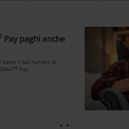
ay paghi anche
sta il tuo numero di
®
MAT
Pay.