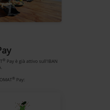
ay
®
AT
Pay è già attivo sull'IBAN
o.
®
NCOMAT
Pay: