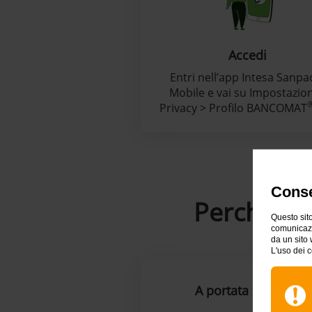
Accedi
Entri nell’app Intesa Sanpa
Mobile e vai su Impostazion
Privacy > Profilo BANCOMAT
Conse
Perché c
Questo sito
comunicazio
da un sito 
L'uso dei c
A portata di mano