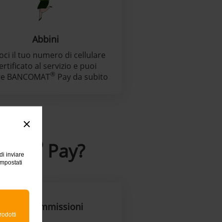
Abbini
oci il tuo numero di cellulare
ertificato al servizio e puoi
®
re BANCOMAT
Pay da subito
®
OMAT
Pay?
di inviare
impostati
Zero commissioni
rodotti