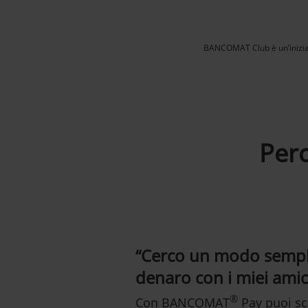
BANCOMAT Club è un’iniziat
Per
“Cerco un modo sempl
denaro con i miei amici
®
Con BANCOMAT
Pay puoi sc