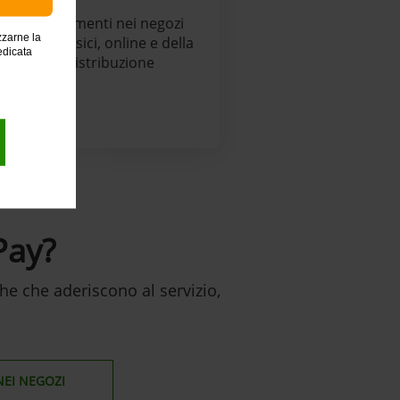
 tutti i pagamenti nei negozi
zzarne la
enzionati fisici, online e della
edicata
Grande Distribuzione
ay?
he che aderiscono al servizio,
NEI NEGOZI