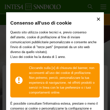
MEN
SCOPRI IL CONTO
ACCESSO CLIENTI
Consenso all'uso di cookie
Questo sito utilizza cookie tecnici e, previo consenso
dell’utente, cookie di profilazione al fine di inviare
comunicazioni pubblicitarie personalizzate e consente anche
l'invio di cookie di "terze parti" (impostati da un sito web
diverso da quello visitato).
L'uso dei cookie ha la durata di 1 anno.
Cliccando sulla [x] di chiusura del banner, non
SOLUZIONE DOMANI
acconsenti all’uso dei cookie di profilazione.
Non potremo, perciò, personalizzare la tua
per avere Cura
esperienza di navigazione, né offrirti prodotti o
servizi in linea con le tue preferenze o i tuoi
Un aiuto per stare vicino alle persone che ami
comportamenti online.
Il prodotto di credito per sostenere le spese delle persone
È possibile consultare l'informativa estesa, prestare o meno il
non autosufficienti.
consenso ai cookie o personalizzarne la configurazione e