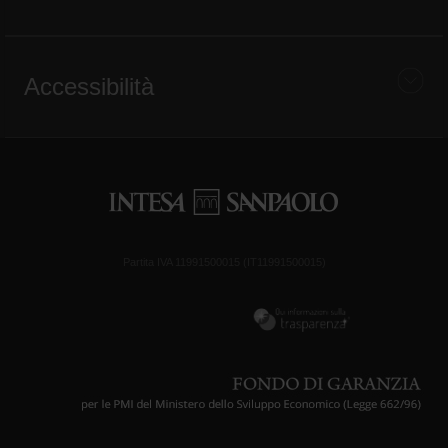
Accessibilità
Partita IVA 11991500015 (IT11991500015)