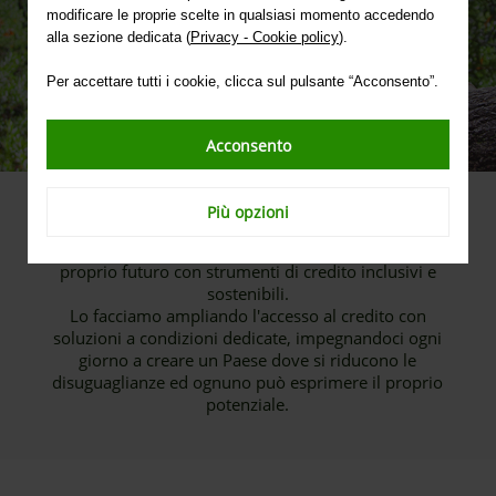
modificare le proprie scelte in qualsiasi momento accedendo
alla sezione dedicata (
Privacy - Cookie policy
).
Per accettare tutti i cookie, clicca sul pulsante “Acconsento”.
Acconsento
Più opzioni
Con il nostro
Fund for Impact
siamo vicini a chi
vuole migliorare il proprio presente e investire nel
proprio futuro con strumenti di credito inclusivi e
sostenibili.
Lo facciamo ampliando l'accesso al credito con
soluzioni a condizioni dedicate, impegnandoci ogni
giorno a creare un Paese dove si riducono le
disuguaglianze ed ognuno può esprimere il proprio
potenziale.