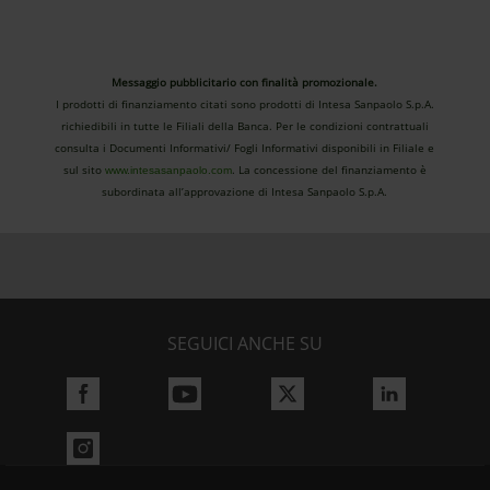
Messaggio pubblicitario con finalità promozionale.
I prodotti di finanziamento citati sono prodotti di Intesa Sanpaolo S.p.A.
richiedibili in tutte le Filiali della Banca. Per le condizioni contrattuali
consulta i Documenti Informativi/ Fogli Informativi disponibili in Filiale e
sul sito
. La concessione del finanziamento è
www.intesasanpaolo.com
subordinata all’approvazione di Intesa Sanpaolo S.p.A.
SEGUICI ANCHE SU