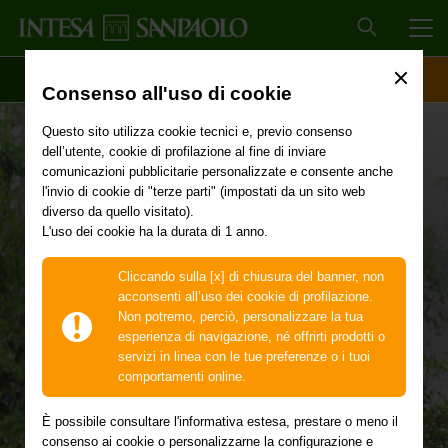
MEN
SCOPRI IL CONTO
ACCESSO CLIENTI
Consenso all'uso di cookie
Questo sito utilizza cookie tecnici e, previo consenso
dell’utente, cookie di profilazione al fine di inviare
Sosteniamo il futuro
comunicazioni pubblicitarie personalizzate e consente anche
l'invio di cookie di "terze parti" (impostati da un sito web
diverso da quello visitato).
L'uso dei cookie ha la durata di 1 anno.
Lavoriamo ogni giorno per supportare concretamente le
madri lavoratrici e gli studenti di ogni età.
Cliccando sulla [x] di chiusura del banner, non
acconsenti all’uso dei cookie di profilazione.
Non potremo, perciò, personalizzare la tua
esperienza di navigazione, né offrirti prodotti o
servizi in linea con le tue preferenze o i tuoi
comportamenti online.
È possibile consultare l'informativa estesa, prestare o meno il
consenso ai cookie o personalizzarne la configurazione e