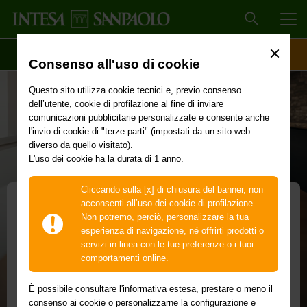
MEN
SCOPRI IL CONTO
ACCESSO CLIENTI
Consenso all'uso di cookie
Questo sito utilizza cookie tecnici e, previo consenso
dell’utente, cookie di profilazione al fine di inviare
comunicazioni pubblicitarie personalizzate e consente anche
l'invio di cookie di "terze parti" (impostati da un sito web
diverso da quello visitato).
L'uso dei cookie ha la durata di 1 anno.
Cliccando sulla [x] di chiusura del banner, non
acconsenti all’uso dei cookie di profilazione.
Non potremo, perciò, personalizzare la tua
mamma@work
esperienza di navigazione, né offrirti prodotti o
servizi in linea con le tue preferenze o i tuoi
Fino a 30.000 euro per far crescere i tuoi figli
comportamenti online.
in tutta serenità
È possibile consultare l'informativa estesa, prestare o meno il
Il prodotto di credito per neomamme a condizioni dedicate
consenso ai cookie o personalizzarne la configurazione e