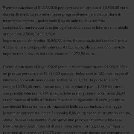
Esempio calcolato al 01/08/2026 per apertura del credito di 10.800,00 euro,
durata 36 mesi, con somme messe progressivamente a disposizione in
tranches semestrali, ipotizzando il pieno utilizzo della somma
complessivamente accordata per ogni periodo, tasso di interesse nominale
annuo fisso 2,50%; TAEG 2,50%.
Importo totale del credito 10.800,00 euro. Il costo totale del credito è pari a
472,50 euro e comprende: interessi 472,50 euro; altre spese non previste.
Importo totale dovuto dal consumatore 11.272,50 euro.
Esempio calcolato al 01/08/2026 (data inizio ammortamento 01/09/2026) su
un prestito personale di 10.784,00 euro da rimborsare in 120 mesi, tasso di
interesse nominale annuo fisso 3,10%; TAEG 3,17%. Importo totale del
credito 10.784,00 euro. Il costo totale del credito è pari a 1.818,64 euro e
comprende: interessi 1.774,20 euro; interessi di preammortamento 28,44
euro; imposta di bollo trattenuta in sede di erogazione 16 euro (esente se
correntista Intesa Sanpaolo). imposta di bollo su comunicazioni di legge
(esente se correntista Intesa Sanpaolo) 0,00 euro; spese di istruttoria esente,
spese incasso rata esente. Altre spese non previste. Importo prima rata
(comprensiva degli interessi di preammortamento) 133,22 euro; importo
rate mensili successive 104,78 euro. Importo totale dovuto dal consumatore