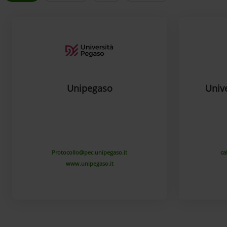
Unipegaso
Unive
Protocollo@pec.unipegaso.it
ca
www.unipegaso.it