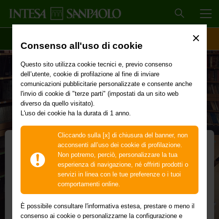
MEN
SCOPRI IL CONTO
ACCESSO CLIENTI
Consenso all'uso di cookie
Questo sito utilizza cookie tecnici e, previo consenso
dell’utente, cookie di profilazione al fine di inviare
comunicazioni pubblicitarie personalizzate e consente anche
l'invio di cookie di "terze parti" (impostati da un sito web
diverso da quello visitato).
L'uso dei cookie ha la durata di 1 anno.
Cliccando sulla [x] di chiusura del banner, non
acconsenti all’uso dei cookie di profilazione.
Non potremo, perciò, personalizzare la tua
per Merito – i Partner
esperienza di navigazione, né offrirti prodotti o
servizi in linea con le tue preferenze o i tuoi
Il prodotto di credito che offre agli studenti la
comportamenti online.
possibilità di studiare con tranquillità
È possibile consultare l'informativa estesa, prestare o meno il
Consulta la scheda prodotto per approfondire i dettagli
consenso ai cookie o personalizzarne la configurazione e