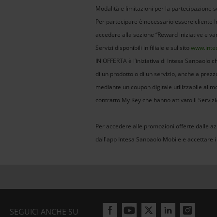
Modalità e limitazioni per la partecipazione
Per partecipare è necessario essere cliente In
accedere alla sezione “Reward iniziative e vant
Servizi disponibili in filiale e sul sito
www.inte
IN OFFERTA è l’iniziativa di Intesa Sanpaolo c
di un prodotto o di un servizio, anche a prez
mediante un coupon digitale utilizzabile al mo
contratto My Key che hanno attivato il Servizi
Per accedere alle promozioni offerte dalle azi
dall'app Intesa Sanpaolo Mobile e accettare i T
SEGUICI ANCHE SU