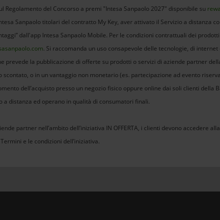
 sul Regolamento del Concorso a premi "Intesa Sanpaolo 2027" disponibile su
rewa
tesa Sanpaolo titolari del contratto My Key, aver attivato il Servizio a distanza co
aggi” dall'app Intesa Sanpaolo Mobile. Per le condizioni contrattuali dei prodotti ci
sasanpaolo.com
. Si raccomanda un uso consapevole delle tecnologie, di internet e
he prevede la pubblicazione di offerte su prodotti o servizi di aziende partner del
zo scontato, o in un vantaggio non monetario (es. partecipazione ad evento riserva
mento dell’acquisto presso un negozio fisico oppure online dai soli clienti della B
o a distanza ed operano in qualità di consumatori finali.
ende partner nell’ambito dell’iniziativa IN OFFERTA, i clienti devono accedere all
ermini e le condizioni dell’iniziativa.