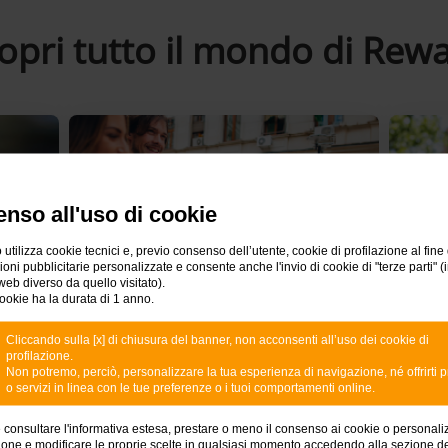
opri tutto il mondo di Rew
nso all'uso di cookie
 utilizza cookie tecnici e, previo consenso dell’utente, cookie di profilazione al fine 
ni pubblicitarie personalizzate e consente anche l'invio di cookie di "terze parti" (
web diverso da quello visitato).
ookie ha la durata di 1 anno.
Cliccando sulla [x] di chiusura del banner, non acconsenti all’uso dei cookie di
o
Altre Iniziative
Prog
profilazione.
Non potremo, perciò, personalizzare la tua esperienza di navigazione, né offrirti p
o servizi in linea con le tue preferenze o i tuoi comportamenti online.
emi e
Tante iniziative per offrirti ancora più
Rispar
.
occasioni di vincita e vantaggi.
prodot
e consultare l'informativa estesa, prestare o meno il consenso ai cookie o personali
ione e modificare le proprie scelte in qualsiasi momento accedendo alla sezione d