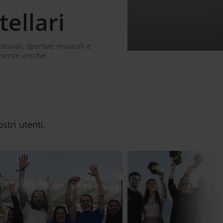
ellari
turali, sportive, musicali e
rienze uniche!
stri utenti.