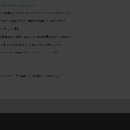
rd.intesasanpaolo.com
.
n l’utilizzo dell’app Intesa Sanpaolo Mobile e
tati leggi i Fogli Informativi e la Guida ai
 dei giochi.
la banca. L’offerta consiste nella promozione
to). Lo sconto sul prezzo è usufruibile
anca del segmento Privati titolari del
a sezione “Reward iniziative e vantaggi”