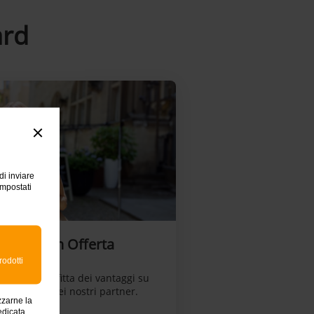
ard
di inviare
impostati
ramma In Offerta
rodotti
mia e approfitta dei vantaggi su
ti e servizi dei nostri partner.
zzarne la
edicata