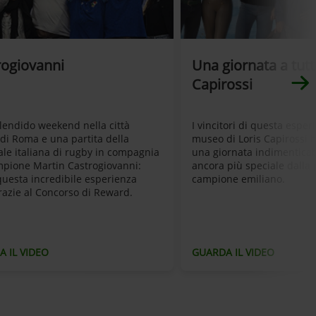
rogiovanni
Una giornata a tut
Capirossi
lendido weekend nella città
I vincitori di questa esper
di Roma e una partita della
museo di Loris Capirossi 
le italiana di rugby in compagnia
una giornata indimenticab
mpione Martin Castrogiovanni:
ancora più speciale dalla
questa incredibile esperienza
campione emiliano.
razie al Concorso di Reward.
 IL VIDEO
GUARDA IL VIDEO