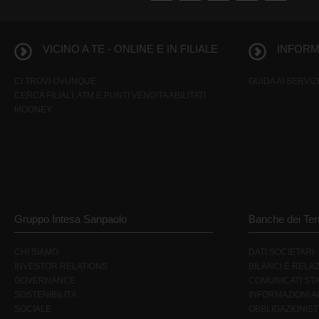
VICINO A TE - ONLINE E IN FILIALE
INFORMA
CI TROVI OVUNQUE
GUIDA AI SERVIZI
CERCA FILIALI, ATM E PUNTI VENDITA ABILITATI
MOONEY
Gruppo Intesa Sanpaolo
Banche dei Terr
CHI SIAMO
DATI SOCIETARI
INVESTOR RELATIONS
BILANCI E RELAZ
GOVERNANCE
COMUNICATI ST
SOSTENIBILITÀ
INFORMAZIONI AG
SOCIALE
OBBLIGAZIONIST