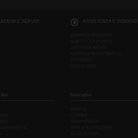
ZIONI E SERVIZI
ASSISTENZA E DOMAND
DOMANDE FREQUENTI
BLOCCA LA TUA CARTA
DISCONOSCIMENTO
SCOPRI LA FILIALE DIGITALE
SICUREZZA
SUCCESSIONI
itori
Normative
PRIVACY
IONI
COOKIES
AMPA
TRASPARENZA
LI AZIONISTI E
PIANI DI SOSTITUZIONE
I
D.LGS. 231/2001