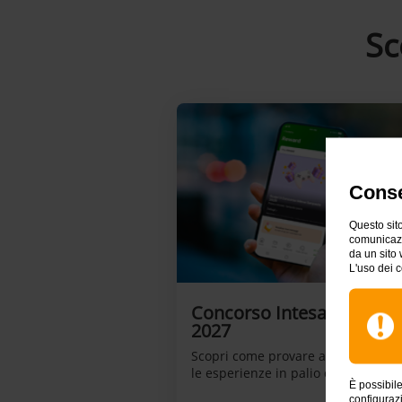
Sc
Conse
Questo sito
comunicazio
da un sito 
L'uso dei c
Concorso Intesa Sanpaol
2027
Scopri come provare a vincere i pr
le esperienze in palio questo mese
È possibil
configuraz