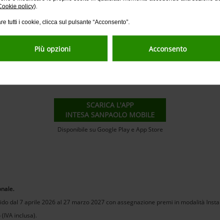
Cookie policy
).
re tutti i cookie, clicca sul pulsante “Acconsento”.
SCOPRI LE INIZIATIVE
SCOPR
Più opzioni
Acconsento
SCARICA L'APP
INTESA SANPAOLO MOBILE
Disponibile su Google Play e App Store
onale.
do dal 7 aprile 2026 al 27 marzo 2027 con assegnazione premi in modalità Instan
IVA inclusa).