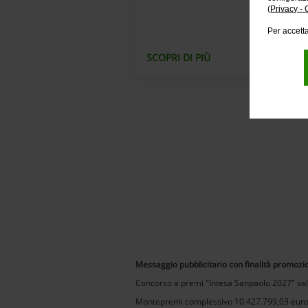
(
Privacy - 
Per accetta
SCOPRI DI PIÙ
Messaggio pubblicitario con finalità promozi
Concorso a premi "Intesa Sanpaolo 2027" vali
Montepremi complessivo 10.427.799,03 euro (