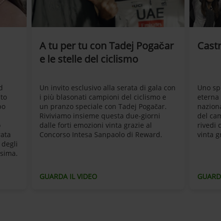
A tu per tu con Tadej Pogačar
Cast
e le stelle del ciclismo
d
Un invito esclusivo alla serata di gala con
Uno sp
uto
i più blasonati campioni del ciclismo e
eterna 
po
un pranzo speciale con Tadej Pogačar.
naziona
Riviviamo insieme questa due-giorni
del ca
o
dalle forti emozioni vinta grazie al
rivedi 
rata
Concorso Intesa Sanpaolo di Reward.
vinta g
 degli
ssima.
GUARDA IL VIDEO
GUARDA