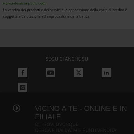
www.intesasanpaolo.com
.
La vendita dei prodotti e dei servizi e la concessione della carta di credito è
soggetta a valutazione ed approvazione della banca.
SEGUICI ANCHE SU
VICINO A TE - ONLINE E IN
FILIALE
CI TROVI OVUNQUE
CERCA FILIALI, ATM E PUNTI VENDITA