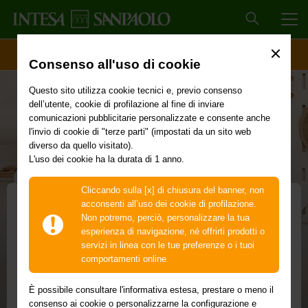
MEN
ACCESSO CLIENTI
Consenso all'uso di cookie
Questo sito utilizza cookie tecnici e, previo consenso
dell’utente, cookie di profilazione al fine di inviare
comunicazioni pubblicitarie personalizzate e consente anche
l'invio di cookie di "terze parti" (impostati da un sito web
diverso da quello visitato).
L'uso dei cookie ha la durata di 1 anno.
Cliccando sulla [x] di chiusura del banner, non
IN PROMOZIONE
acconsenti all’uso dei cookie di profilazione.
Non potremo, perciò, personalizzare la tua
Conto BusinessInsieme
esperienza di navigazione, né offrirti prodotti o
servizi in linea con le tue preferenze o i tuoi
Conto BusinessInsieme Illimitato con canone
comportamenti online.
azzerato per 2 anni, invece di 30 euro
È possibile consultare l'informativa estesa, prestare o meno il
Dedicato a chi svolge un’attività imprenditoriale,
consenso ai cookie o personalizzarne la configurazione e