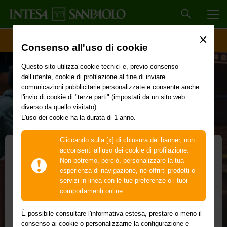
MEN
ACCESSO CLIENTI
Consenso all'uso di cookie
Questo sito utilizza cookie tecnici e, previo consenso
dell’utente, cookie di profilazione al fine di inviare
comunicazioni pubblicitarie personalizzate e consente anche
l'invio di cookie di "terze parti" (impostati da un sito web
diverso da quello visitato).
L'uso dei cookie ha la durata di 1 anno.
Cliccando sulla [x] di chiusura del banner, non
acconsenti all’uso dei cookie di profilazione.
Non potremo, perciò, personalizzare la tua
POS Portatile
esperienza di navigazione, né offrirti prodotti o
servizi in linea con le tue preferenze o i tuoi
Incassi ovunque in Italia, in mobilità
comportamenti online.
Con la SIM 4G integrata nel POS puoi gestire i pagamenti
È possibile consultare l'informativa estesa, prestare o meno il
ovunque ti trovi, senza una linea telefonica o una
consenso ai cookie o personalizzarne la configurazione e