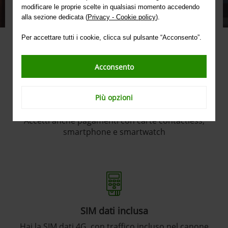
connessione internet fissa.
modificare le proprie scelte in qualsiasi momento accedendo
alla sezione dedicata (
Privacy - Cookie policy
).
Per accettare tutti i cookie, clicca sul pulsante “Acconsento”.
Acconsento
Più opzioni
Contactless
Accetti anche pagamenti con carte contactless,
smartphone e smartwatch
SIM dati inclusa
Hai la SIM dati 4G, con traffico incluso nel canone