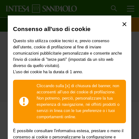
MEN
SCOPRI IL CONTO
ACCESSO CLIENTI
Consenso all'uso di cookie
Aggiorna il tuo questionario di
Questo sito utilizza cookie tecnici e, previo consenso
dell’utente, cookie di profilazione al fine di inviare
profilatura
comunicazioni pubblicitarie personalizzate e consente anche
l'invio di cookie di "terze parti" (impostati da un sito web
diverso da quello visitato).
Il nuovo documento "Analisi degli Obiettivi di
L'uso dei cookie ha la durata di 1 anno.
Investimento" è ora disponibile.
Entra nella tua area riservata e accedi alla sezione "
Il
mio profilo - Profilo finanziario"
per compilarlo in
Cliccando sulla [x] di chiusura del banner, non
autonomia, direttamente dalla banca online.
acconsenti all’uso dei cookie di profilazione.
Non potremo, perciò, personalizzare la tua
MiFID
esperienza di navigazione, né offrirti prodotti o
servizi in linea con le tue preferenze o i tuoi
DIRETTIVA COMUNITARIA
comportamenti online.
SUI SERVIZI DI
È possibile consultare l'informativa estesa, prestare o meno il
consenso ai cookie o personalizzarne la configurazione e