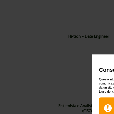
Hi-tech – Data Engineer
Conse
Questo sito
comunicazio
da un sito 
L'uso dei c
Sistemista e Analista Cybersecur
(CISCO)