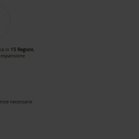
ià in
15 Regioni
,
 espansione
enze necessarie