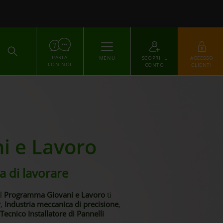
ACCEDI
PARLA
MENU
SCOPRI IL
ACCESSO
CON NOI
CONTO
CLIENTI
i e Lavoro
a di lavorare
el
Programma Giovani e Lavoro
ti
r
,
Industria meccanica di precisione
,
Tecnico Installatore di Pannelli