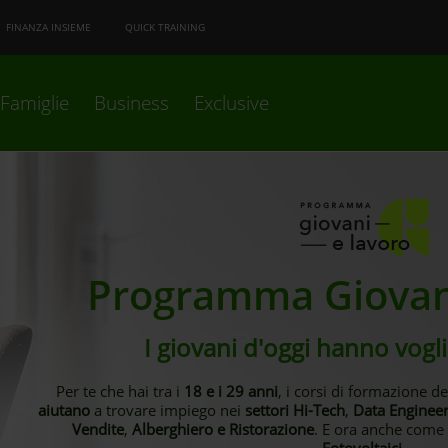
FINANZA INSIEME
QUICK TRAINING
Famiglie
Business
Exclusive
Programma Giovan
I giovani d'oggi hanno vogli
Per te che hai tra i
18 e i 29 anni
, i corsi di formazione d
aiutano
a trovare impiego nei
settori Hi-Tech
,
Data Enginee
Vendite
,
Alberghiero e Ristorazione
. E ora anche come