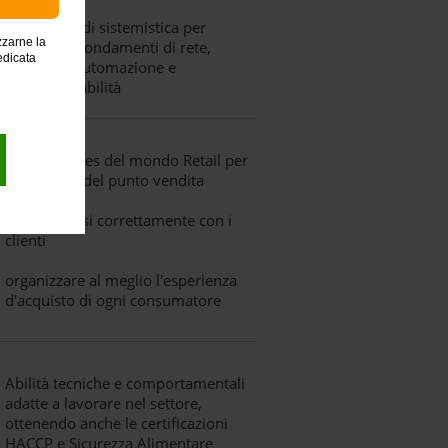
solide basi di sistemistica per
zzarne la
conoscere fondamenti di rete,
edicata
servizi IP, automazione e
programmabilità
Best practices del mondo Retail per
la gestione del punto vendita
interfacciarsi correttamente con i
clienti
organizzare al meglio l'esperienza
d'acquisto di ogni consumatore
Abilità tecniche e comportamentali
adatte a lavorare nel settore,
ottenendo anche le certificazioni
HACCP e Sicurezza Alimentare