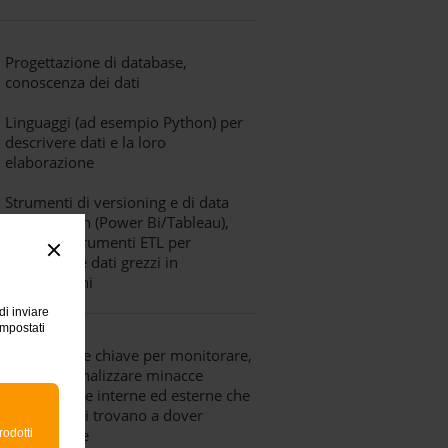
Progettazione di database,
conoscenza dei dati
Linguaggi (ad esempio Python) per
descrivere dati e la loro
elaborazione
Strumenti di versioning e di data
visualization (Power Bi/Tableau),
oltre che strumenti ETL per
trasformare dati grezzi in
informazioni
di inviare
impostati
Competenze chiave per monitorare,
rilevare e analizzare minacce
informatiche interne ed esterne che
le aziende si trovano a dover
fronteggiare
rodotti