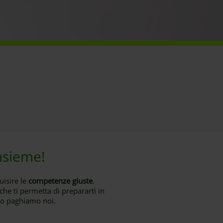
nsieme!
isire le
competenze giuste
.
che ti permetta di prepararti in
 lo paghiamo noi.