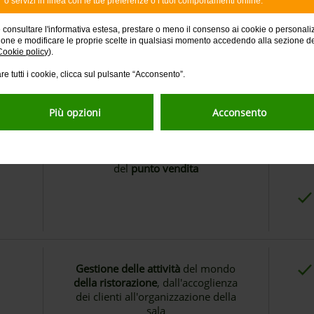
o servizi in linea con le tue preferenze o i tuoi comportamenti online.
e consultare l'informativa estesa, prestare o meno il consenso ai cookie o personali
ione e modificare le proprie scelte in qualsiasi momento accedendo alla sezione d
Cookie policy
).
re tutti i cookie, clicca sul pulsante “Acconsento”.
Più opzioni
Acconsento
Gestione delle attività
all'interno
del
punto vendita
Gestione delle attività
del mondo
della ristorazione
, dall'accoglienza
dei clienti all'organizzazione della
sala