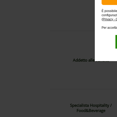
È possibil
configuraz
(
Privacy - 
Per accetta
Addetto alle vendite
Specialista Hospitality /
Food&Beverage