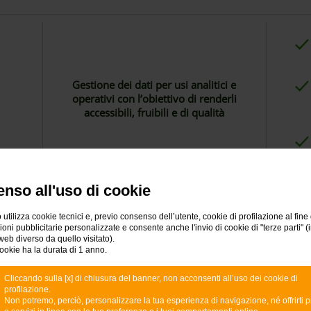
Gestione dei dati per usi analitici e
operativi con l’obiettivo di renderli
accessibili, fruibili e di qualità
nso all'uso di cookie
 utilizza cookie tecnici e, previo consenso dell’utente, cookie di profilazione al fine 
ni pubblicitarie personalizzate e consente anche l'invio di cookie di "terze parti" (
web diverso da quello visitato).
ookie ha la durata di 1 anno.
Cliccando sulla [x] di chiusura del banner, non acconsenti all’uso dei cookie di
ity
Sistemista e Analista Cybersecurity
profilazione.
Non potremo, perciò, personalizzare la tua esperienza di navigazione, né offrirti p