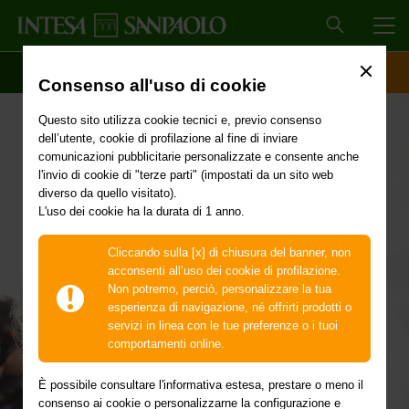
MEN
SCOPRI IL CONTO
ACCESSO CLIENTI
Consenso all'uso di cookie
Questo sito utilizza cookie tecnici e, previo consenso
dell’utente, cookie di profilazione al fine di inviare
comunicazioni pubblicitarie personalizzate e consente anche
l'invio di cookie di "terze parti" (impostati da un sito web
diverso da quello visitato).
L'uso dei cookie ha la durata di 1 anno.
Programma Giovani
Cliccando sulla [x] di chiusura del banner, non
e Lavoro
acconsenti all’uso dei cookie di profilazione.
Non potremo, perciò, personalizzare la tua
esperienza di navigazione, né offrirti prodotti o
servizi in linea con le tue preferenze o i tuoi
comportamenti online.
I giovani d'oggi hanno voglia di
lavorare
È possibile consultare l'informativa estesa, prestare o meno il
consenso ai cookie o personalizzarne la configurazione e