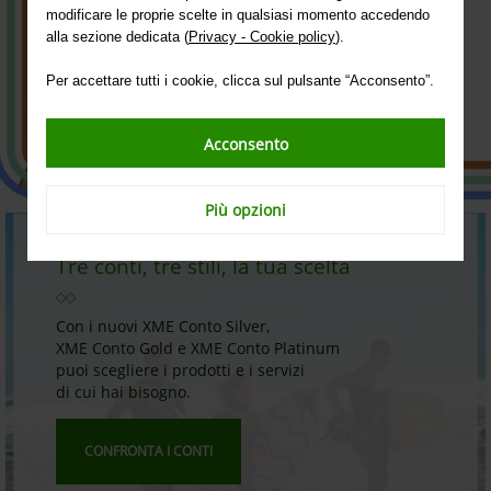
Scopri isybank
modificare le proprie scelte in qualsiasi momento accedendo
alla sezione dedicata (
Privacy - Cookie policy
).
Per accettare tutti i cookie, clicca sul pulsante “Acconsento”.
Acconsento
Più opzioni
Tre conti, tre stili, la tua scelta
Con i nuovi XME Conto Silver,
XME Conto Gold e XME Conto Platinum
puoi scegliere i prodotti e i servizi
di cui hai bisogno.
CONFRONTA I CONTI