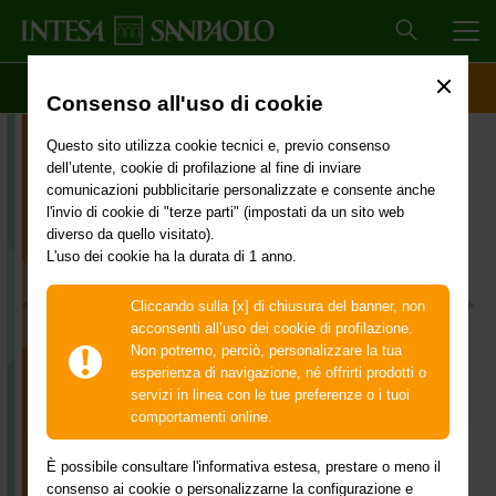
MEN
SCOPRI IL CONTO
ACCESSO CLIENTI
Consenso all'uso di cookie
Questo sito utilizza cookie tecnici e, previo consenso
dell’utente, cookie di profilazione al fine di inviare
comunicazioni pubblicitarie personalizzate e consente anche
l'invio di cookie di "terze parti" (impostati da un sito web
diverso da quello visitato).
L'uso dei cookie ha la durata di 1 anno.
Cliccando sulla [x] di chiusura del banner, non
acconsenti all’uso dei cookie di profilazione.
La Banca digitale del Gruppo
Non potremo, perciò, personalizzare la tua
Intesa Sanpaolo
esperienza di navigazione, né offrirti prodotti o
servizi in linea con le tue preferenze o i tuoi
Apri il conto in pochi minuti e scegli il piano
comportamenti online.
adatto a te.
È possibile consultare l'informativa estesa, prestare o meno il
consenso ai cookie o personalizzarne la configurazione e