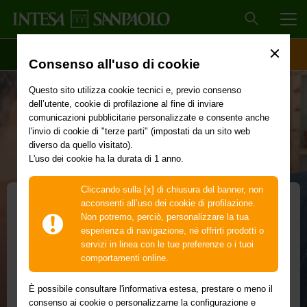
MEN
SCOPRI IL CONTO
ACCESSO CLIENTI
Consenso all'uso di cookie
Questo sito utilizza cookie tecnici e, previo consenso
dell’utente, cookie di profilazione al fine di inviare
comunicazioni pubblicitarie personalizzate e consente anche
l'invio di cookie di "terze parti" (impostati da un sito web
diverso da quello visitato).
L'uso dei cookie ha la durata di 1 anno.
Cliccando sulla [x] di chiusura del banner, non
acconsenti all’uso dei cookie di profilazione.
Non potremo, perciò, personalizzare la tua
Consigli di investimento
esperienza di navigazione, né offrirti prodotti o
servizi in linea con le tue preferenze o i tuoi
Ricevi consigli personalizzati per investire
comportamenti online.
investimento
investimento
online
 Profilo
 Profilo
È possibile consultare l'informativa estesa, prestare o meno il
Hai un
servizio automatizzato
e gratuito per iniziare subito
consenso ai cookie o personalizzarne la configurazione e