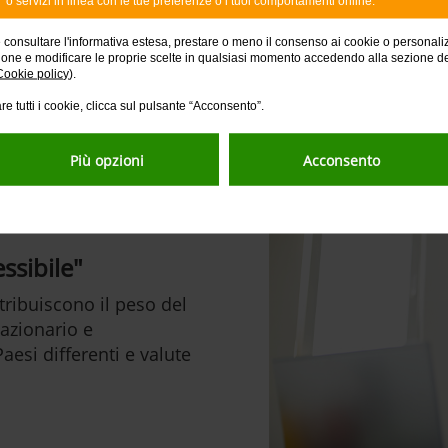
o servizi in linea con le tue preferenze o i tuoi comportamenti online.
e consultare l'informativa estesa, prestare o meno il consenso ai cookie o personali
ione e modificare le proprie scelte in qualsiasi momento accedendo alla sezione d
Cookie policy
).
ché scegliere Fondi a Scad
re tutti i cookie, clicca sul pulsante “Acconsento”.
Più opzioni
Acconsento
ssibile"
stribuiscono il peso del
 azionario e
aesi differenti e valute