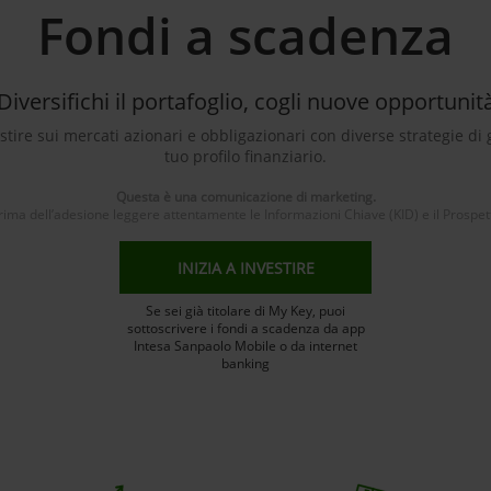
Fondi a scadenza
Diversifichi il portafoglio, cogli nuove opportunit
tire sui mercati azionari e obbligazionari con diverse strategie di g
tuo profilo finanziario.
Questa è una comunicazione di marketing.
rima dell’adesione leggere attentamente le Informazioni Chiave (KID) e il Prospet
INIZIA A INVESTIRE
Se sei già titolare di My Key, puoi
sottoscrivere i fondi a scadenza da app
Intesa Sanpaolo Mobile o da internet
banking