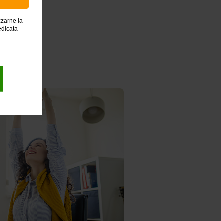
zzarne la
edicata
enza