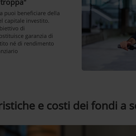
 troppa"
a puoi beneficiare della
l capitale investito.
iettivo di
stituisce garanzia di
stito né di rendimento
nziario
istiche e costi dei fondi a