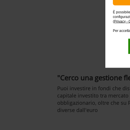
È possibil
configuraz
(
Privacy - 
Per
Per accetta
"Cerco una gestione fle
Puoi investire in fondi che di
capitale investito tra mercato
obbligazionario, oltre che su P
diverse dall'euro