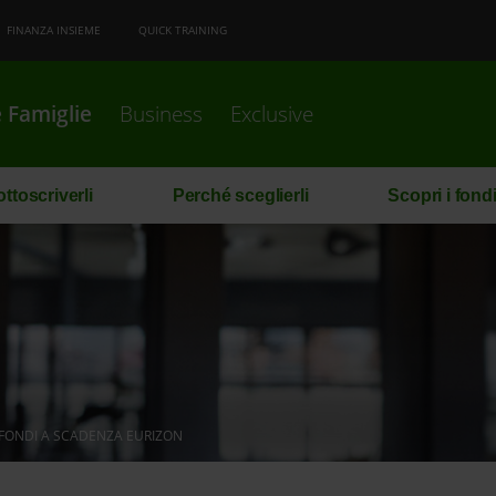
FINANZA INSIEME
QUICK TRAINING
 Famiglie
Business
Exclusive
ttoscriverli
Perché sceglierli
Scopri i fond
FONDI A SCADENZA EURIZON