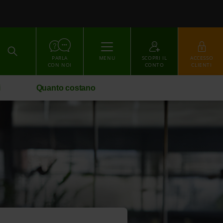
ACCEDI
PARLA
MENU
SCOPRI IL
ACCESSO
CON NOI
CONTO
CLIENTI
i
Quanto costano