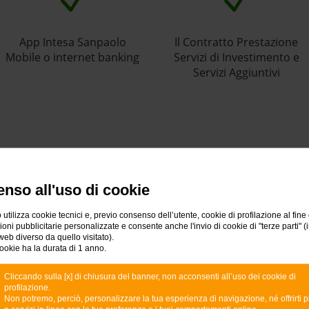
App Intesa Sanpaolo
Il Contratto Prestazione
Mobile o internet banking
Servizi di Investimento e
Servizi Aggiuntivi
È la prima volta che investi
nso all'uso di cookie
restazione Servizi di Investimento e Servizi Aggiuntivi, s
 utilizza cookie tecnici e, previo consenso dell’utente, cookie di profilazione al fine 
estimenti e apri un Deposito Amministrato o una Posiz
ni pubblicitarie personalizzate e consente anche l'invio di cookie di "terze parti" (
investire con Intesa Sanpaolo.
web diverso da quello visitato).
ookie ha la durata di 1 anno.
Cliccando sulla [x] di chiusura del banner, non acconsenti all’uso dei cookie di
profilazione.
SCOPRI COME
Non potremo, perciò, personalizzare la tua esperienza di navigazione, né offrirti p