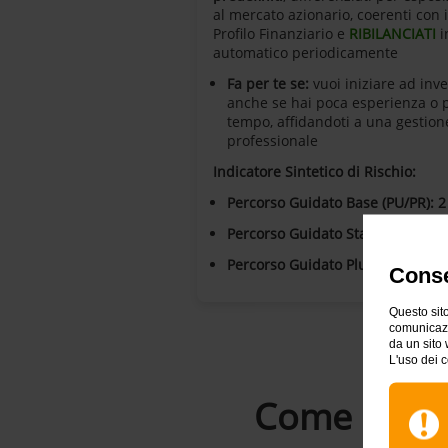
al mercato azionario, coerenti con i
Profilo Finanziario e
RIBILANCIATI
i
automatico periodicamente
Fa per te se:
vuoi iniziare ad inve
anche se hai poca esperienza o 
tempo, affidandoti a una gestion
professionale
Indicatore Sintetico di Rischio:
Percorso Guidato Base (PU/PR): 2
Percorso Guidato Standard (PU/P
Percorso Guidato Plus (PU/PR): 3
Conse
Questo sito
comunicazio
da un sito 
L'uso dei c
Come invest