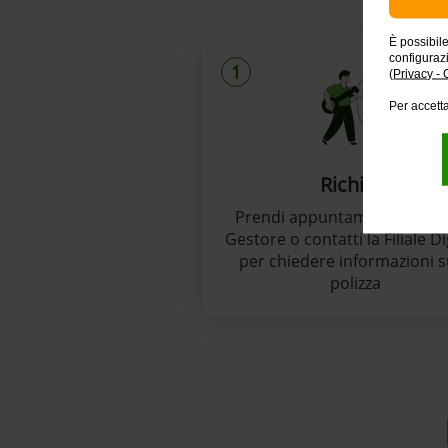
È possibil
configuraz
1
(
Privacy - 
Per accetta
Richiedi
Prendi appuntamento con il
Gestore o contatti la Filiale Di
per chiedere informazioni s
polizza