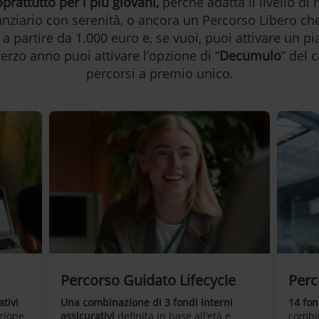
prattutto per i più giovani,
perché adatta il livello di 
nanziario con serenità, o ancora un Percorso Libero ch
 a partire da 1.000 euro e, se vuoi, puoi attivare un p
terzo anno puoi attivare l’opzione di “
Decumulo
” del 
percorsi a premio unico.
Percorso Guidato Lifecycle
Perc
ativi
Una combinazione di 3 fondi interni
14 fon
izione
assicurativi
definita in base all’età e
combin