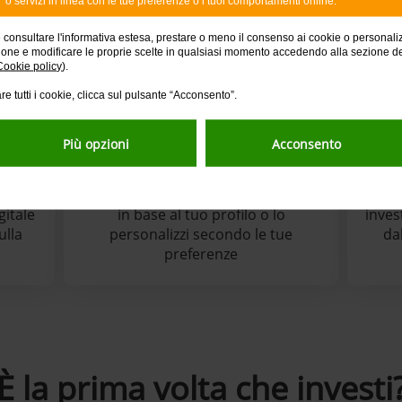
o servizi in linea con le tue preferenze o i tuoi comportamenti online.
e consultare l'informativa estesa, prestare o meno il consenso ai cookie o personali
ione e modificare le proprie scelte in qualsiasi momento accedendo alla sezione d
2
3
Cookie policy
).
re tutti i cookie, clicca sul pulsante “Acconsento”.
Più opzioni
Acconsento
Scegli
 tuo
Individui il percorso d’investimento
Sotto
gitale
in base al tuo profilo o lo
inves
ulla
personalizzi secondo le tue
da
preferenze
È la prima volta che investi