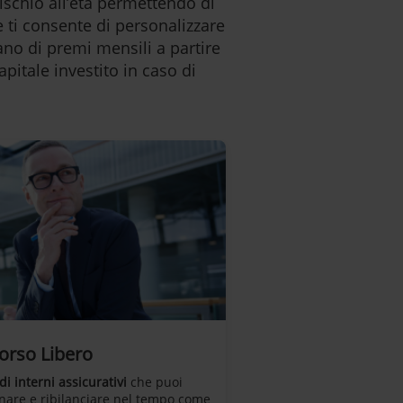
rischio all’età permettendo di
e ti consente di personalizzare
iano di premi mensili a partire
capitale investito in caso di
orso Libero
di interni assicurativi
che puoi
are e ribilanciare nel tempo come