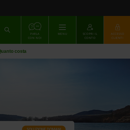
ACCEDI
PARLA
MENU
SCOPRI IL
ACCESSO
CON NOI
CONTO
CLIENTI
uanto costa
SOLUZIONE DOMANI