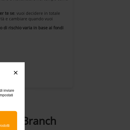
er te se
: vuoi decidere in totale
rtà e cambiare quando vuoi
llo di rischio varia in base ai fondi
di inviare
impostati
ublin Branch
rodotti