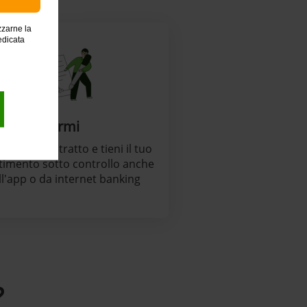
zzarne la
edicata
Firmi
scrivi il contratto e tieni il tuo
timento sotto controllo anche
ll'app o da internet banking
?