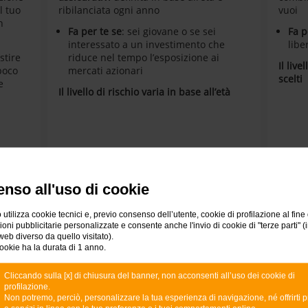
l tuo
ribilanciata ogni anno
vuoi
n
Fa per te se
: sei giovane o se sei
Fa p
interessato a un investimento che
libe
stire
riduce nel tempo l’esposizione ai
Il live
poco
mercati azionari
scelti
e
Il livello di rischio varia in base all’età
R): 3
nso all'uso di cookie
 utilizza cookie tecnici e, previo consenso dell’utente, cookie di profilazione al fine 
ni pubblicitarie personalizzate e consente anche l'invio di cookie di "terze parti" (
web diverso da quello visitato).
ookie ha la durata di 1 anno.
ire in Obiettivo Mercati D
Cliccando sulla [x] di chiusura del banner, non acconsenti all’uso dei cookie di
profilazione.
Non potremo, perciò, personalizzare la tua esperienza di navigazione, né offrirti p