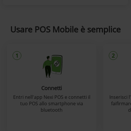
Usare POS Mobile è semplice
1
2
Connetti
Entri nell'app Nexi POS e connetti il
Inserisci 
tuo POS allo smartphone via
faifirmar
bluetooth
d