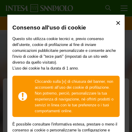
MEN
ACCESSO CLIENTI
Consenso all'uso di cookie
Questo sito utilizza cookie tecnici e, previo consenso
dell’utente, cookie di profilazione al fine di inviare
comunicazioni pubblicitarie personalizzate e consente anche
l'invio di cookie di "terze parti" (impostati da un sito web
diverso da quello visitato).
L'uso dei cookie ha la durata di 1 anno.
Cliccando sulla [x] di chiusura del banner, non
acconsenti all’uso dei cookie di profilazione.
Non potremo, perciò, personalizzare la tua
POS Mobile
esperienza di navigazione, né offrirti prodotti o
servizi in linea con le tue preferenze o i tuoi
Lo colleghi al tuo smartphone ed è sempre
comportamenti online.
con te
È possibile consultare l'informativa estesa, prestare o meno il
Con POS Mobile accetti pagamenti ovunque ti trovi, anche
consenso ai cookie o personalizzarne la configurazione e