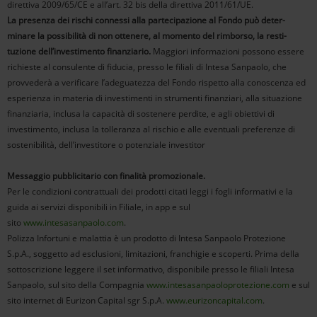
direttiva 2009/65/CE e all’art. 32 bis della direttiva 2011/61/UE.
La presenza dei rischi connessi alla partecipazione al Fondo può deter­
minare la possibilità di non ottenere, al momento del rimborso, la resti­
tuzione dell’investimento finanziario.
Maggiori informazioni possono essere
richieste al consulente di fiducia, presso le filiali di Intesa Sanpaolo, che
provve­derà a verificare l’adeguatezza del Fondo rispetto alla conoscenza ed
esperienza in materia di investimenti in strumenti finanziari, alla situazione
finanziaria, inclusa la capacità di sostenere perdite, e agli obiettivi di
investimento, inclusa la tolleranza al rischio e alle eventuali preferenze di
sostenibilità, dell’investitore o potenziale investitor
Messaggio pubblicitario con finalità promozionale.
Per le condizioni contrattuali dei prodotti citati leggi i fogli informativi e la
guida ai servizi disponibili in Filiale, in app e sul
sito
www.intesasanpaolo.com
.
Polizza Infortuni e malattia è un prodotto di Intesa Sanpaolo Protezione
S.p.A., soggetto ad esclusioni, limitazioni, franchigie e scoperti. Prima della
sottoscrizione leggere il set informativo, disponibile presso le filiali Intesa
Sanpaolo, sul sito della Compagnia
www.intesasanpaoloprotezione.com
e sul
sito internet di Eurizon Capital sgr S.p.A.
www.eurizoncapital.com
.