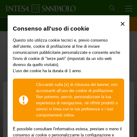
MEN
SCOPRI IL CONTO
ACCESSO CLIENTI
Consenso all'uso di cookie
Questo sito utilizza cookie tecnici e, previo consenso
dell’utente, cookie di profilazione al fine di inviare
comunicazioni pubblicitarie personalizzate e consente anche
l'invio di cookie di "terze parti" (impostati da un sito web
diverso da quello visitato).
L'uso dei cookie ha la durata di 1 anno.
Cliccando sulla [x] di chiusura del banner, non
acconsenti all’uso dei cookie di profilazione.
Non potremo, perciò, personalizzare la tua
Eurizon Open
esperienza di navigazione, né offrirti prodotti o
servizi in linea con le tue preferenze o i tuoi
La gamma di fondi per investire con una
comportamenti online.
visione aperta al futuro
È possibile consultare l'informativa estesa, prestare o meno il
Puoi costruire un portafoglio diversificato che investe
consenso ai cookie o personalizzarne la configurazione e