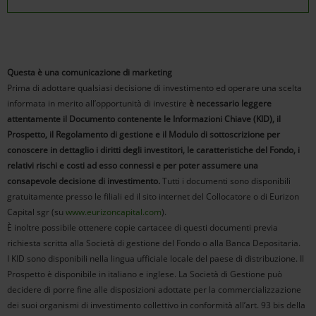
Questa è una comunicazione di marketing
Prima di adottare qualsiasi decisione di investimento ed operare una scelta
infor­mata in merito all’opportunità di investire
è necessario leggere
attentamente il Documento contenente le Informazioni Chiave (KID), il
Prospetto, il Regola­mento di gestione e il Modulo di sottoscrizione per
conoscere in detta­glio i diritti degli investitori, le caratteristiche del Fondo, i
relativi rischi e costi ad esso connessi e per poter assumere una
consapevole decisione di investimento.
Tutti i documenti sono disponibili
gratuitamente presso le filiali ed il sito internet del Collocatore o di Eurizon
Capital sgr (su
www.eurizoncapital.com
).
È inoltre possibile ottenere copie cartacee di questi documenti previa
richiesta scritta alla Società di gestione del Fondo o alla Banca Depositaria.
I KID sono disponibili nella lingua ufficiale locale del paese di distribuzione. Il
Pro­spetto è disponibile in italiano e inglese. La Società di Gestione può
decidere di porre fine alle disposizioni adottate per la commercializzazione
dei suoi organismi di investimento collettivo in conformità all’art. 93 bis della