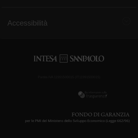
Accessibilità
Partita IVA 11991500015 (IT11991500015)