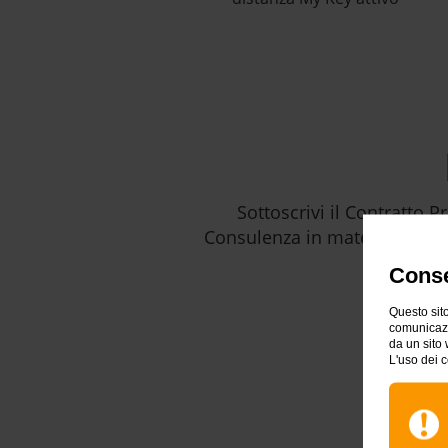
Sottoscrivi il Contratto P
Consulenza in materia di inv
Conse
Questo sito
comunicazio
da un sito 
L'uso dei c