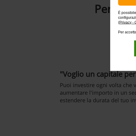
Perché s
È possibil
configuraz
(
Privacy - 
Per accetta
"Voglio un capitale per 
Puoi investire ogni volta che v
aumentare l'importo in un 
estendere la durata del tuo i