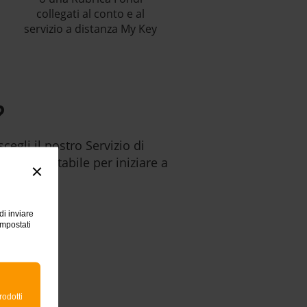
collegati al conto e al
servizio a distanza My Key
?
cegli il nostro Servizio di
ione Contabile per iniziare a
di inviare
impostati
rodotti