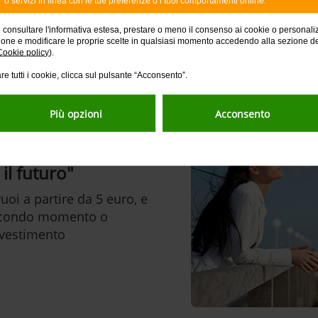
o servizi in linea con le tue preferenze o i tuoi comportamenti online.
cegliere di investire picc
e consultare l'informativa estesa, prestare o meno il consenso ai cookie o personali
ione e modificare le proprie scelte in qualsiasi momento accedendo alla sezione d
con Smart Save
Cookie policy
).
re tutti i cookie, clicca sul pulsante “Acconsento”.
Più opzioni
Acconsento
il futuro"
uoi a partire da 5 euro, e
secondo momento o
nvestimento