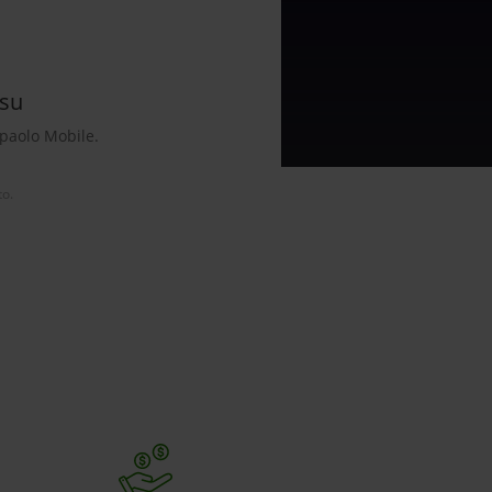
 su
npaolo Mobile.
to.