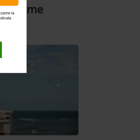
ole somme
zzarne la
edicata