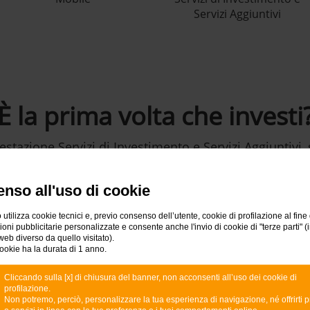
Servizi Aggiuntivi
È la prima volta che investi
restazione Servizi di Investimento e Servizi Aggiuntivi, s
estimenti e apri un Deposito Amministrato o una Posiz
investire con Intesa Sanpaolo.
nso all'uso di cookie
 utilizza cookie tecnici e, previo consenso dell’utente, cookie di profilazione al fine 
ni pubblicitarie personalizzate e consente anche l'invio di cookie di "terze parti" (
SCOPRI COME
web diverso da quello visitato).
ookie ha la durata di 1 anno.
Cliccando sulla [x] di chiusura del banner, non acconsenti all’uso dei cookie di
profilazione.
Non potremo, perciò, personalizzare la tua esperienza di navigazione, né offrirti p